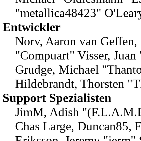
"metallica48423" O'Lear
Entwickler
Norv, Aaron van Geffen, 
"Compuart" Visser, Juan
Grudge, Michael "Thanto
Hildebrandt, Thorsten "
Support Spezialisten
JimM, Adish "(F.L.A.M.E.
Chas Large, Duncan85, E
Eriksson, Jeremy "jerm" 