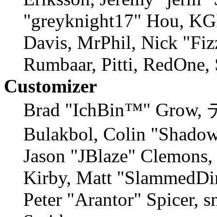
"greyknight17" Hou, KGII
Davis, MrPhil, Nick "Fiz
Rumbaar, Pitti, RedOne,
Customizer
Brad "IchBin™" Grow, 
Bulakbol, Colin "Shadow
Jason "JBlaze" Clemons, 
Kirby, Matt "SlammedDi
Peter "Arantor" Spicer, 