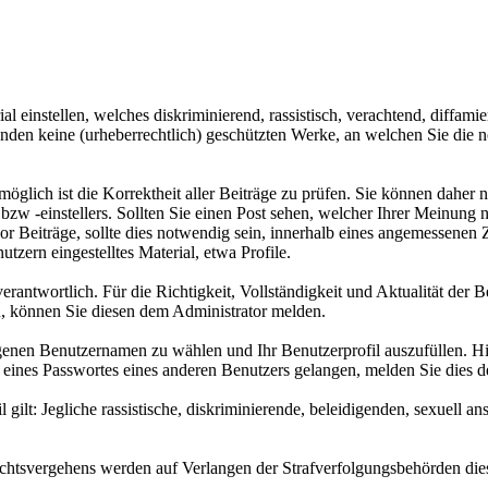
l einstellen, welches diskriminierend, rassistisch, verachtend, diffami
standen keine (urheberrechtlich) geschützten Werke, an welchen Sie di
 möglich ist die Korrektheit aller Beiträge zu prüfen. Sie können daher
 bzw -einstellers. Sollten Sie einen Post sehen, welcher Ihrer Meinung 
r Beiträge, sollte dies notwendig sein, innerhalb eines angemessenen Z
tzern eingestelltes Material, etwa Profile.
verantwortlich. Für die Richtigkeit, Vollständigkeit und Aktualität der
, können Sie diesen dem Administrator melden.
genen Benutzernamen zu wählen und Ihr Benutzerprofil auszufüllen. Hi
tz eines Passwortes eines anderen Benutzers gelangen, melden Sie dies d
ilt: Jegliche rassistische, diskriminierende, beleidigenden, sexuell a
echtsvergehens werden auf Verlangen der Strafverfolgungsbehörden dies