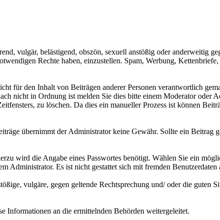
erend, vulgär, belästigend, obszön, sexuell anstößig oder anderweitig g
e notwendigen Rechte haben, einzustellen. Spam, Werbung, Kettenbriefe
 nicht für den Inhalt von Beiträgen anderer Personen verantwortlich ge
nach nicht in Ordnung ist melden Sie dies bitte einem Moderator oder A
eitfensters, zu löschen. Da dies ein manueller Prozess ist können Beit
 Beiträge übernimmt der Administrator keine Gewähr. Sollte ein Beitrag 
erzu wird die Angabe eines Passwortes benötigt. Wählen Sie ein möglic
em Administrator. Es ist nicht gestattet sich mit fremden Benutzerdate
nstößige, vulgäre, gegen geltende Rechtsprechung und/ oder die guten Si
e Informationen an die ermittelnden Behörden weitergeleitet.