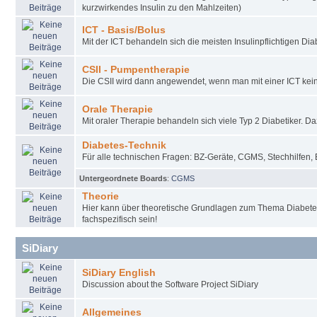
kurzwirkendes Insulin zu den Mahlzeiten)
ICT - Basis/Bolus
Mit der ICT behandeln sich die meisten Insulinpflichtigen Diab
CSII - Pumpentherapie
Die CSII wird dann angewendet, wenn man mit einer ICT keine
Orale Therapie
Mit oraler Therapie behandeln sich viele Typ 2 Diabetiker. D
Diabetes-Technik
Für alle technischen Fragen: BZ-Geräte, CGMS, Stechhilfen, 
Untergeordnete Boards
:
CGMS
Theorie
Hier kann über theoretische Grundlagen zum Thema Diabete
fachspezifisch sein!
SiDiary
SiDiary English
Discussion about the Software Project SiDiary
Allgemeines