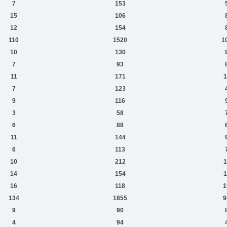
7
153
15
106
12
154
110
1520
1
10
130
7
93
11
171
1
7
123
9
116
3
58
6
88
11
144
6
113
10
212
1
14
154
1
16
118
1
134
1855
9
9
90
4
94