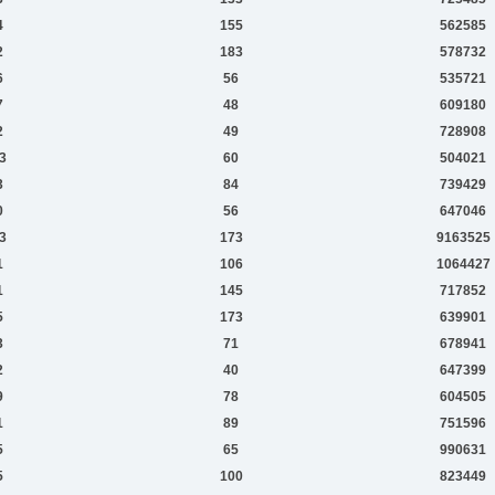
4
155
562585
2
183
578732
6
56
535721
7
48
609180
2
49
728908
3
60
504021
3
84
739429
0
56
647046
3
173
9163525
1
106
1064427
1
145
717852
5
173
639901
3
71
678941
2
40
647399
9
78
604505
1
89
751596
5
65
990631
5
100
823449