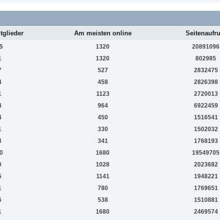
tglieder
Am meisten online
Seitenaufru
5
1320
20891096
1
1320
802985
7
527
2832475
4
458
2826398
1
1123
2720013
4
964
6922459
4
450
1516541
1
330
1502032
3
341
1768193
0
1680
19549705
0
1028
2023682
5
1141
1948221
1
780
1769651
5
538
1510881
1
1680
2469574