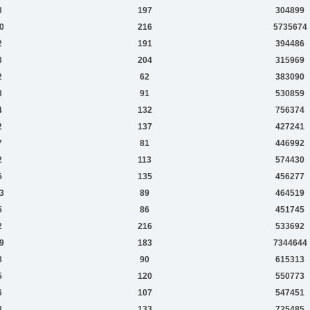
3
197
304899
0
216
5735674
2
191
394486
3
204
315969
2
62
383090
3
91
530859
4
132
756374
2
137
427241
7
81
446992
2
113
574430
5
135
456277
3
89
464519
5
86
451745
2
216
533692
9
183
7344644
8
90
615313
5
120
550773
6
107
547451
3
133
725485