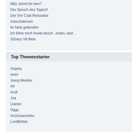
Witz, kennt Ihr den?
Der Spruch des Tages!!
Der 5'er Club Reloaded
Assoziationen
Im Netz gefunden
Ich fühle mich heute besch...eiden, weil ...
SiDiary V6 Beta
Top Themenstarter
Angela
vreni
Joerg Moeller
Alf
Andi
Joa
Llarian
Oggy
Archchancellor
LordBritish