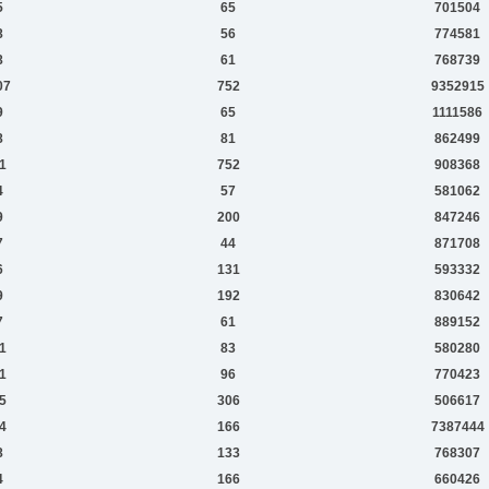
5
65
701504
8
56
774581
8
61
768739
07
752
9352915
9
65
1111586
8
81
862499
1
752
908368
4
57
581062
9
200
847246
7
44
871708
6
131
593332
9
192
830642
7
61
889152
1
83
580280
1
96
770423
5
306
506617
4
166
7387444
8
133
768307
4
166
660426