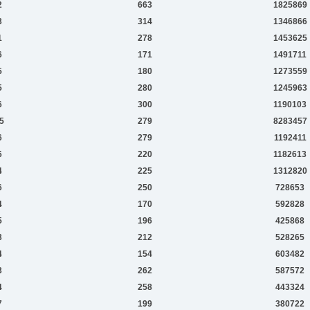
2
663
1825869
3
314
1346866
1
278
1453625
6
171
1491711
5
180
1273559
5
280
1245963
6
300
1190103
5
279
8283457
6
279
1192411
6
220
1182613
4
225
1312820
6
250
728653
4
170
592828
5
196
425868
3
212
528265
4
154
603482
3
262
587572
4
258
443324
7
199
380722