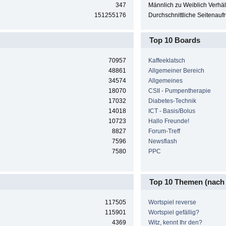
347
Männlich zu Weiblich Verhält
151255176
Durchschnittliche Seitenaufr
Top 10 Boards
70957
Kaffeeklatsch
48861
Allgemeiner Bereich
34574
Allgemeines
18070
CSII - Pumpentherapie
17032
Diabetes-Technik
14018
ICT - Basis/Bolus
10723
Hallo Freunde!
8827
Forum-Treff
7596
Newsflash
7580
PPC
Top 10 Themen (nach 
117505
Wortspiel reverse
115901
Wortspiel gefällig?
4369
Witz, kennt Ihr den?