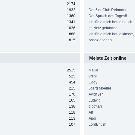
2174
-
1932
Der 5'er Club Reloaded
1360
Der Spruch des Tages!!
1341
Ich fühle mich heute besch...e
1036
Im Netz gefunden
888
Ich fühle mich heute klasse, w
815
Assoziationen
Meiste Zeit online
2515
MaKe
525
vreni
454
Oggy
215
Joerg Moeller
170
Avidflyer
165
Ludwig II
138
diotmari
118
Alf
113
Andi
107
LordBritish