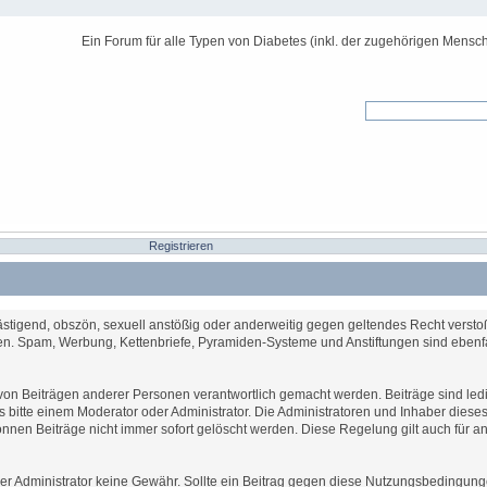
Ein Forum für alle Typen von Diabetes (inkl. der zugehörigen Mensch
Registrieren
lästigend, obszön, sexuell anstößig oder anderweitig gegen geltendes Recht verstoß
en. Spam, Werbung, Kettenbriefe, Pyramiden-Systeme und Anstiftungen sind ebenfa
lt von Beiträgen anderer Personen verantwortlich gemacht werden. Beiträge sind led
es bitte einem Moderator oder Administrator. Die Administratoren und Inhaber dies
können Beiträge nicht immer sofort gelöscht werden. Diese Regelung gilt auch für 
mt der Administrator keine Gewähr. Sollte ein Beitrag gegen diese Nutzungsbedingun