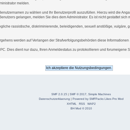
inistrator melden.
 Benutzernamen zu wählen und Ihr Benutzerprofil auszufüllen. Hierzu wird die Ang
n Benutzers gelangen, melden Sie dies dem Administrator. Es ist nicht gestattet si
egliche rassistische, diskriminierende, beleidigenden, sexuell anstößige, vulgäre,
vergehens werden auf Verlangen der Strafverfolgungsbehörden diese Informationen 
C. Dies dient nur dazu, Ihren Anmeldestatus zu protokollieren und forumeigene Sta
SMF 2.0.15
|
SMF © 2017
,
Simple Machines
Datenschutzerklaerung
|
Powered by SMFPacks Likes Pro Mod
XHTML
RSS
WAP2
BH Mod © 2010