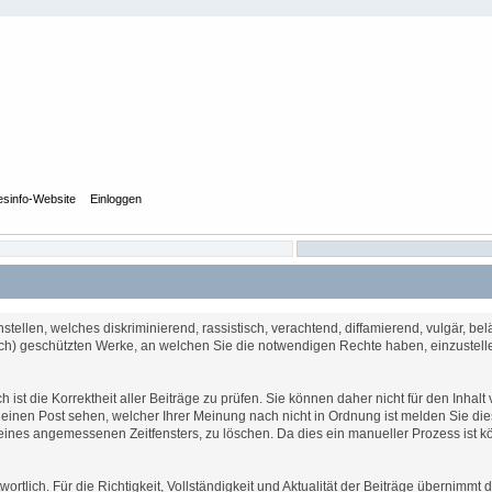
esinfo-Website
Einloggen
Registrieren
tellen, welches diskriminierend, rassistisch, verachtend, diffamierend, vulgär, be
lich) geschützten Werke, an welchen Sie die notwendigen Rechte haben, einzustell
h ist die Korrektheit aller Beiträge zu prüfen. Sie können daher nicht für den Inha
e einen Post sehen, welcher Ihrer Meinung nach nicht in Ordnung ist melden Sie di
b eines angemessenen Zeitfensters, zu löschen. Da dies ein manueller Prozess ist 
wortlich. Für die Richtigkeit, Vollständigkeit und Aktualität der Beiträge übernim