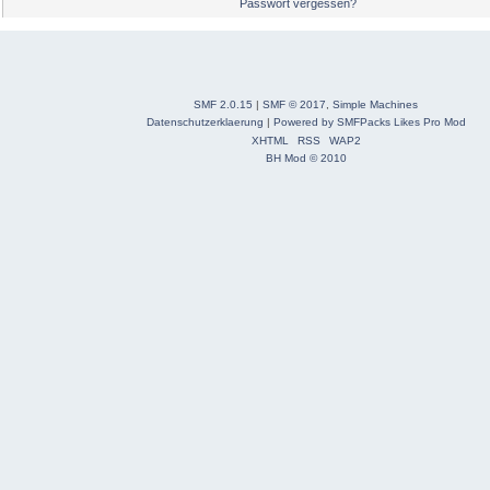
Passwort vergessen?
SMF 2.0.15
|
SMF © 2017
,
Simple Machines
Datenschutzerklaerung
|
Powered by SMFPacks Likes Pro Mod
XHTML
RSS
WAP2
BH Mod © 2010