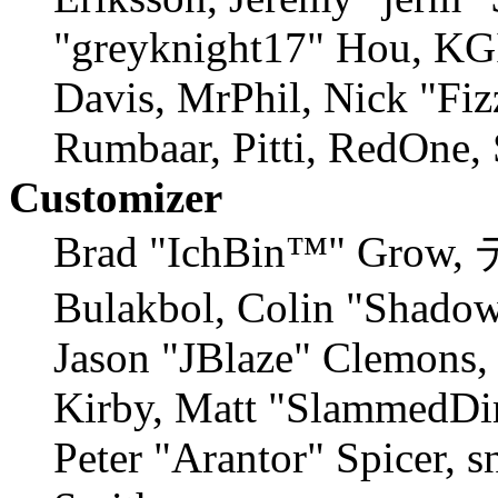
"greyknight17" Hou, KGII
Davis, MrPhil, Nick "Fiz
Rumbaar, Pitti, RedOne,
Customizer
Brad "IchBin™" Grow, 
Bulakbol, Colin "Shadow
Jason "JBlaze" Clemons, 
Kirby, Matt "SlammedDi
Peter "Arantor" Spicer, 