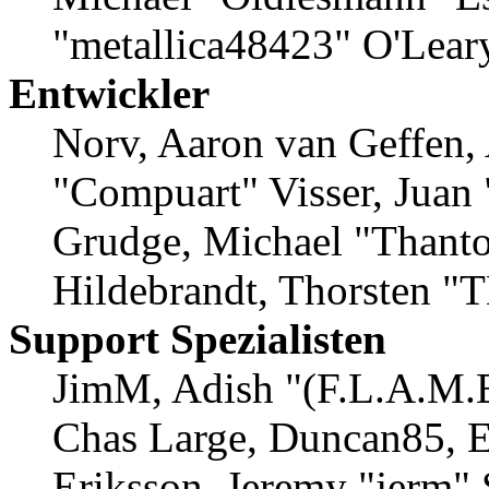
"metallica48423" O'Lear
Entwickler
Norv, Aaron van Geffen, 
"Compuart" Visser, Juan
Grudge, Michael "Thanto
Hildebrandt, Thorsten "
Support Spezialisten
JimM, Adish "(F.L.A.M.E.
Chas Large, Duncan85, E
Eriksson, Jeremy "jerm" 