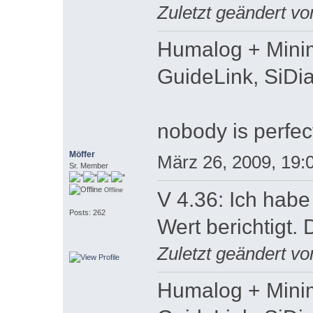
Zuletzt geändert vo
Humalog + Minim
GuideLink, SiDi
nobody is perfec
Möffer
März 26, 2009, 19:
Sr. Member
Offline
V 4.36: Ich habe
Posts: 262
Wert berichtigt. 
Zuletzt geändert vo
Humalog + Minim