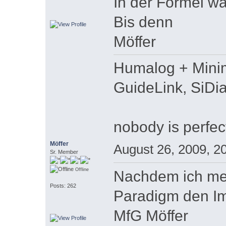
In der Formel wa
Bis denn
Möffer
Humalog + Minim
GuideLink, SiDi
nobody is perfec
Möffer
August 26, 2009, 2
Sr. Member
Offline
Nachdem ich mei
Posts: 262
Paradigm den Im
MfG Möffer