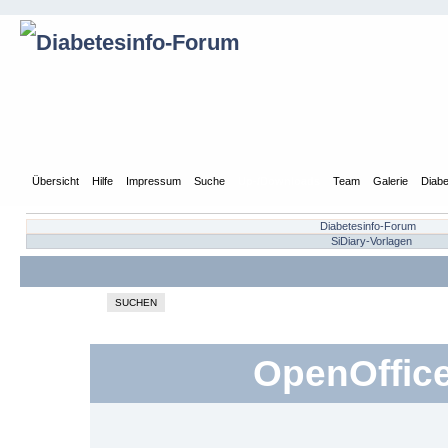
Übersicht
Hilfe
Impressum
Suche
Up-/Downloads
Team
Galerie
Diabe
Diabetesinfo-Forum
SiDiary-Vorlagen
SUCHEN
OpenOffice