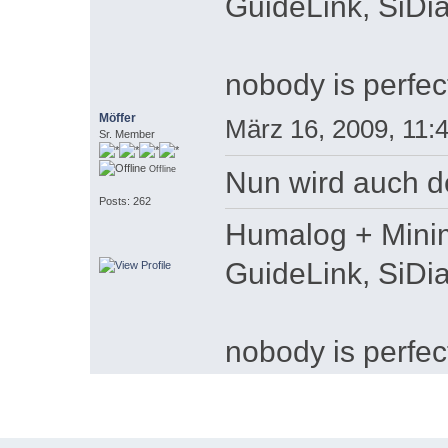
GuideLink, SiDi
nobody is perfec
Möffer
März 16, 2009, 11:
Sr. Member
Offline
Nun wird auch d
Posts: 262
Humalog + Minim
GuideLink, SiDi
nobody is perfec