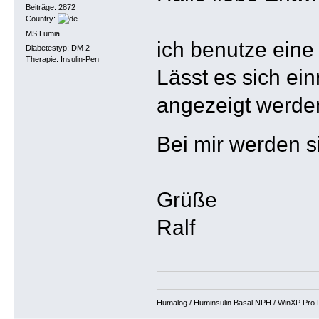
Beiträge: 2872
Country:
MS Lumia
ich benutze eine
Diabetestyp: DM 2
Therapie: Insulin-Pen
Lässt es sich ei
angezeigt werde
Bei mir werden 
Grüße
Ralf
Humalog / Huminsulin Basal NPH / WinXP Pro Fi