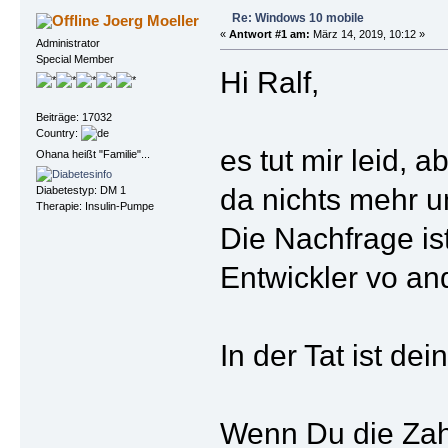
Re: Windows 10 mobile
Joerg Moeller
«
Antwort #1 am:
März 14, 2019, 10:12 »
Administrator
Special Member
Hi Ralf,
Beiträge: 17032
Country:
es tut mir leid, 
Ohana heißt "Familie"...
da nichts mehr u
Diabetestyp: DM 1
Therapie: Insulin-Pumpe
Die Nachfrage ist
Entwickler vo an
In der Tat ist de
Wenn Du die Zahle