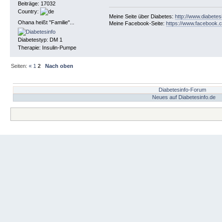
Beiträge: 17032
Country:
Meine Seite über Diabetes:
http://www.diabetes
Ohana heißt "Familie"...
Meine Facebook-Seite:
https://www.facebook.c
Diabetestyp: DM 1
Therapie: Insulin-Pumpe
Seiten:
«
1
2
Nach oben
Diabetesinfo-Forum
Neues auf Diabetesinfo.de