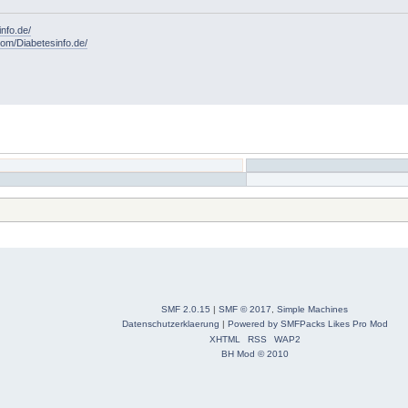
info.de/
om/Diabetesinfo.de/
SMF 2.0.15
|
SMF © 2017
,
Simple Machines
Datenschutzerklaerung
|
Powered by SMFPacks Likes Pro Mod
XHTML
RSS
WAP2
BH Mod © 2010