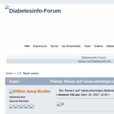
Übersicht
Hilfe
Impressum
Suche
Up-/Downloads
Team
Galerie
Diabe
Diabetesinfo-Forum
Neues auf Diabetesinfo.de
Seiten:
«
1
2
Nach unten
Autor
Thema: Neues auf 'www.einsteiger.d
Re: Neues auf 'www.einsteiger.diabete
Joerg Moeller
«
Antwort #10 am:
März 26, 2007, 10:09 »
Administrator
Special Member