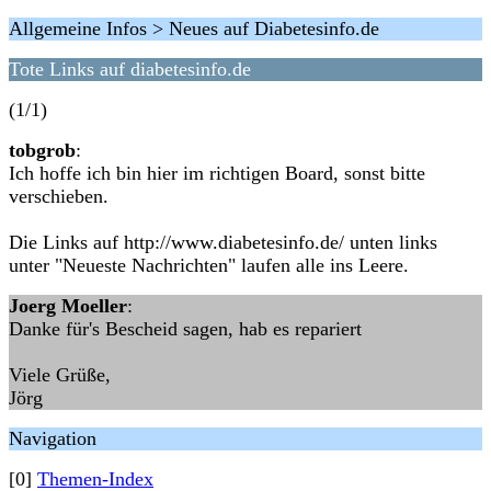
Allgemeine Infos > Neues auf Diabetesinfo.de
Tote Links auf diabetesinfo.de
(1/1)
tobgrob
:
Ich hoffe ich bin hier im richtigen Board, sonst bitte
verschieben.
Die Links auf http://www.diabetesinfo.de/ unten links
unter "Neueste Nachrichten" laufen alle ins Leere.
Joerg Moeller
:
Danke für's Bescheid sagen, hab es repariert
Viele Grüße,
Jörg
Navigation
[0]
Themen-Index