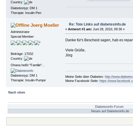
Country:
Diabetestyp: DM 1
Therapie: Insulin-Pen
Re: Tote Links auf diabetesinfo.de
Joerg Moeller
«
Antwort #1 am:
Juni 28, 2010, 09:36 »
Administrator
Special Member
Danke für's Bescheid sagen, hab es repari
Viele Grüße,
Beiträge: 17032
Jörg
Country:
Ohana heißt "Familie"...
Diabetestyp: DM 1
Meine Seite über Diabetes:
http://www.diabetes
Therapie: Insulin-Pumpe
Meine Facebook-Seite:
https://www.facebook.c
Nach oben
Diabetesinfo-Forum
Neues auf Diabetesinfo.de