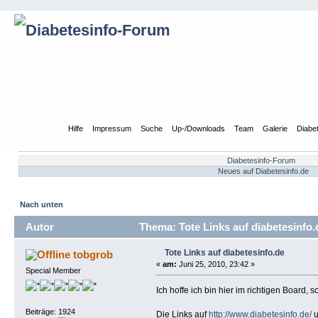
Übersicht
Hilfe
Impressum
Suche
Up-/Downloads
Team
Galerie
Diabe
Diabetesinfo-Forum
Neues auf Diabetesinfo.de
Nach unten
Autor
Thema: Tote Links auf diabetesinfo.
Tote Links auf diabetesinfo.de
tobgrob
«
am:
Juni 25, 2010, 23:42 »
Special Member
Ich hoffe ich bin hier im richtigen Board, s
Beiträge: 1924
Die Links auf
http://www.diabetesinfo.de/
u