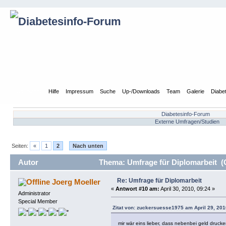
Übersicht
Hilfe
Impressum
Suche
Up-/Downloads
Team
Galerie
Diabe
Diabetesinfo-Forum
Externe Umfragen/Studien
Seiten:
«
1
2
Nach unten
Autor
Thema: Umfrage für Diplomarbeit (
Re: Umfrage für Diplomarbeit
Joerg Moeller
«
Antwort #10 am:
April 30, 2010, 09:24 »
Administrator
Special Member
Zitat von: zuckersuesse1975 am April 29, 201
mir wär eins lieber, dass nebenbei geld druck