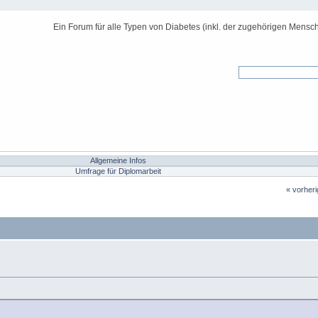
Ein Forum für alle Typen von Diabetes (inkl. der zugehörigen Mensch
Allgemeine Infos
Umfrage für Diplomarbeit
« vorher