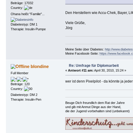
Beiträge: 17032
Country:
Den Herstellern wie Accu-Chek, Bayer, Li
Ohana heißt "Familie"...
Viele Grüße,
Diabetestyp: DM 1
Jörg
Therapie: Insulin-Pumpe
Meine Seite über Diabetes:
http://www.diabetes
Meine Facebook-Seite:
https://www.facebook.c
Re: Umfrage für Diplomarbeit
blondine
«
Antwort #11 am:
April 30, 2010, 15:24 »
Full Member
wer ist denn Pixelpilot - da könnte ja je
Beiträge: 120
Country:
Diabetestyp: DM 2
Therapie: Insulin-Pen
Beuge Dich freundlich dem Rat der Jahre
und gib mit Anmut Dinge aus der Hand,
die der Jugend vorbehalten sind (unbekannt)