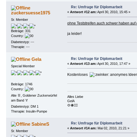
Re: Umfrage für Diplomarbeit
zuckersuesse1975
«
Antwort #12 am:
April 30, 2010, 15:45 »
Sr. Member
ohne Teststreifen auch schwer haben au
Beiträge: 331
ja leider!
Country:
Diabetestyp: ---
Therapie: ---
Re: Umfrage für Diplomarbeit
Gela
«
Antwort #13 am:
April 30, 2010, 17:47 »
Special Member
Kostenloses
anonymes Ideen
Beiträge: 1746
Country:
Alte 🐰, Goldener Zuckerwürfel
Alles Liebe
am Band 🏅
GelA
🌻🐝🏴‍☠️
Diabetestyp: DM 1
Therapie: Insulin-Pumpe
Re: Umfrage für Diplomarbeit
SabineS
«
Antwort #14 am:
Mai 02, 2010, 21:21 »
Sr. Member