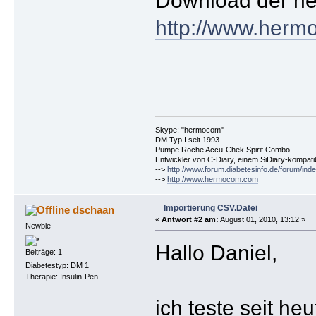
http://www.herm
Skype: "hermocom"
DM Typ I seit 1993.
Pumpe Roche Accu-Chek Spirit Combo
Entwickler von C-Diary, einem SiDiary-kompa
-->
http://www.forum.diabetesinfo.de/forum/ind
-->
http://www.hermocom.com
Importierung CSV.Datei
dschaan
«
Antwort #2 am:
August 01, 2010, 13:12 »
Newbie
Hallo Daniel,
Beiträge: 1
Diabetestyp: DM 1
Therapie: Insulin-Pen
ich teste seit h