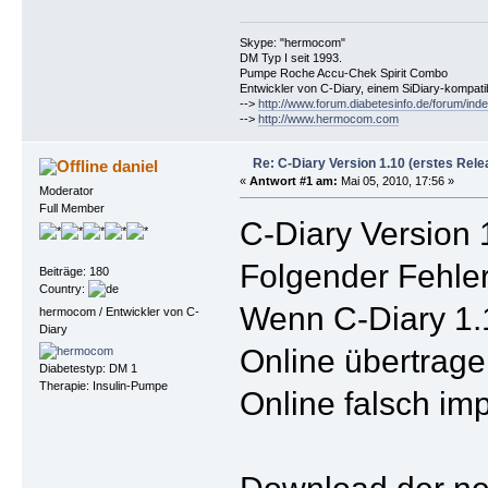
Skype: "hermocom"
DM Typ I seit 1993.
Pumpe Roche Accu-Chek Spirit Combo
Entwickler von C-Diary, einem SiDiary-kompa
-->
http://www.forum.diabetesinfo.de/forum/ind
-->
http://www.hermocom.com
Re: C-Diary Version 1.10 (erstes Rele
daniel
«
Antwort #1 am:
Mai 05, 2010, 17:56 »
Moderator
Full Member
C-Diary Version 1.
Folgender Fehle
Beiträge: 180
Country:
Wenn C-Diary 1.1
hermocom / Entwickler von C-
Diary
Online übertrage
Diabetestyp: DM 1
Therapie: Insulin-Pumpe
Online falsch impo
Download der ne