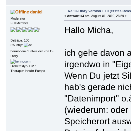
Re: C-Diary Version 1.10 (erstes Rele
daniel
«
Antwort #3 am:
August 01, 2010, 23:59 »
Moderator
Full Member
Hallo Micha,
Beiträge: 180
Country:
ich gehe davon a
hermocom / Entwickler von C-
Diary
irgendwo in "Eig
Diabetestyp: DM 1
Therapie: Insulin-Pumpe
Wenn Du jetzt Si
hab's gerade nich
"Datenimport" o.
(wiederum: oder 
Speicherort ausw