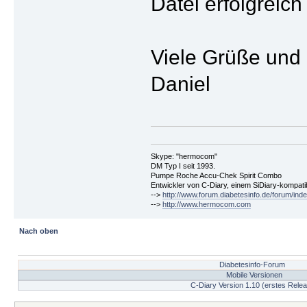
Datei erfolgreich
Viele Grüße und 
Daniel
Skype: "hermocom"
DM Typ I seit 1993.
Pumpe Roche Accu-Chek Spirit Combo
Entwickler von C-Diary, einem SiDiary-kompa
-->
http://www.forum.diabetesinfo.de/forum/ind
-->
http://www.hermocom.com
Nach oben
Diabetesinfo-Forum
Mobile Versionen
C-Diary Version 1.10 (erstes Rele