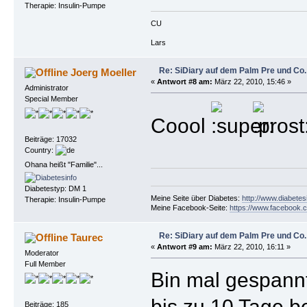
Therapie: Insulin-Pumpe
CU
Lars
Re: SiDiary auf dem Palm Pre und Co.
Joerg Moeller
«
Antwort #8 am:
März 22, 2010, 15:46 »
Administrator
Special Member
Coool
Beiträge: 17032
Country:
Ohana heißt "Familie"...
Diabetestyp: DM 1
Meine Seite über Diabetes:
http://www.diabetes
Therapie: Insulin-Pumpe
Meine Facebook-Seite:
https://www.facebook.c
Re: SiDiary auf dem Palm Pre und Co.
Taurec
«
Antwort #9 am:
März 22, 2010, 16:11 »
Moderator
Full Member
Bin mal gespannt
bis zu 10 Tage b
Beiträge: 185