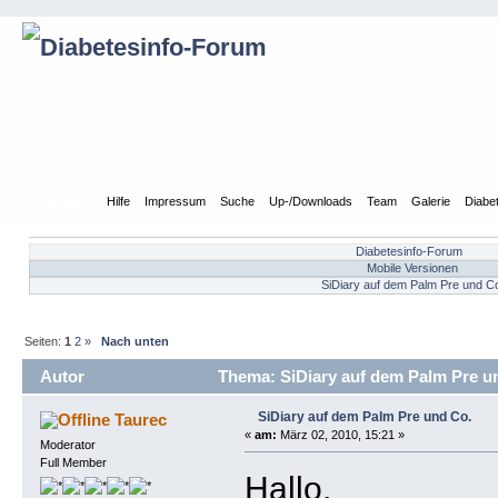
Übersicht
Hilfe
Impressum
Suche
Up-/Downloads
Team
Galerie
Diabe
Diabetesinfo-Forum
Mobile Versionen
SiDiary auf dem Palm Pre und C
Seiten:
1
2
»
Nach unten
Autor
Thema: SiDiary auf dem Palm Pre u
SiDiary auf dem Palm Pre und Co.
Taurec
«
am:
März 02, 2010, 15:21 »
Moderator
Full Member
Hallo,