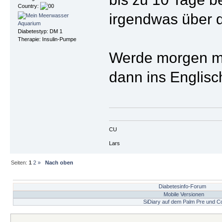
Country:
irgendwas über d
Diabetestyp: DM 1
Therapie: Insulin-Pumpe
Werde morgen mal
dann ins Englis
CU
Lars
Seiten:
1
2
»
Nach oben
Diabetesinfo-Forum
Mobile Versionen
SiDiary auf dem Palm Pre und C