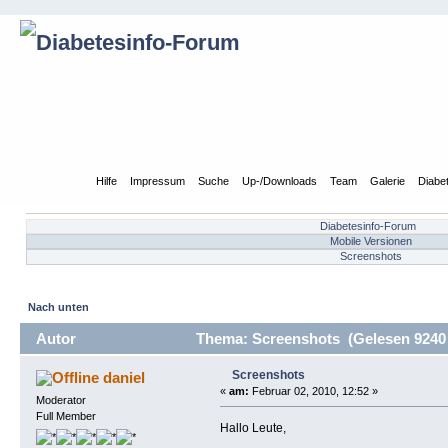
Übersicht
Hilfe
Impressum
Suche
Up-/Downloads
Team
Galerie
Diabe
Diabetesinfo-Forum
Mobile Versionen
Screenshots
Nach unten
Autor
Thema: Screenshots (Gelesen 9240
Screenshots
daniel
«
am:
Februar 02, 2010, 12:52 »
Moderator
Full Member
Hallo Leute,