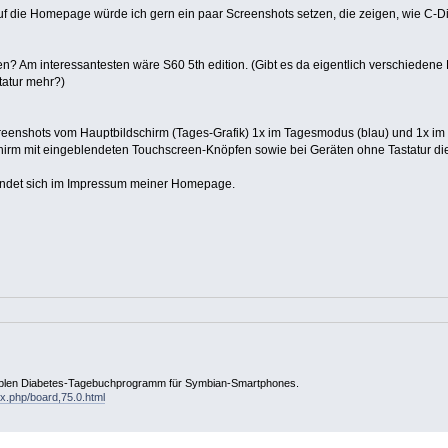
 die Homepage würde ich gern ein paar Screenshots setzen, die zeigen, wie C-Di
? Am interessantesten wäre S60 5th edition. (Gibt es da eigentlich verschiedene B
tatur mehr?)
Screenshots vom Hauptbildschirm (Tages-Grafik) 1x im Tagesmodus (blau) und 1x 
hirm mit eingeblendeten Touchscreen-Knöpfen sowie bei Geräten ohne Tastatur die
 findet sich im Impressum meiner Homepage.
tiblen Diabetes-Tagebuchprogramm für Symbian-Smartphones.
ex.php/board,75.0.html