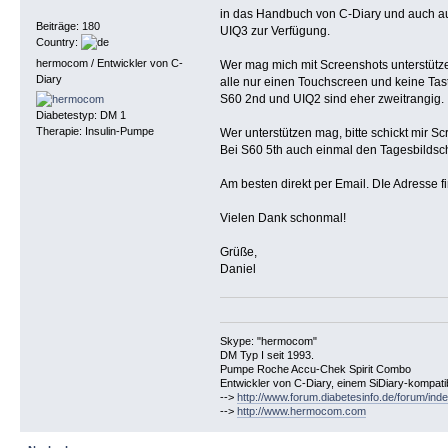
in das Handbuch von C-Diary und auch auf
Beiträge: 180
UIQ3 zur Verfügung.
Country:
hermocom / Entwickler von C-
Wer mag mich mit Screenshots unterstützen
Diary
alle nur einen Touchscreen und keine Tas
S60 2nd und UIQ2 sind eher zweitrangig.
Diabetestyp: DM 1
Therapie: Insulin-Pumpe
Wer unterstützen mag, bitte schickt mir 
Bei S60 5th auch einmal den Tagesbildsc
Am besten direkt per Email. DIe Adresse
Vielen Dank schonmal!
Grüße,
Daniel
Skype: "hermocom"
DM Typ I seit 1993.
Pumpe Roche Accu-Chek Spirit Combo
Entwickler von C-Diary, einem SiDiary-kompa
-->
http://www.forum.diabetesinfo.de/forum/ind
-->
http://www.hermocom.com