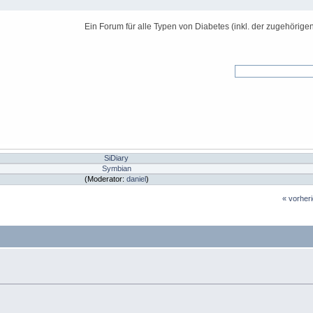
Ein Forum für alle Typen von Diabetes (inkl. der zugehörige
SiDiary
Symbian
(Moderator:
daniel
)
« vorher