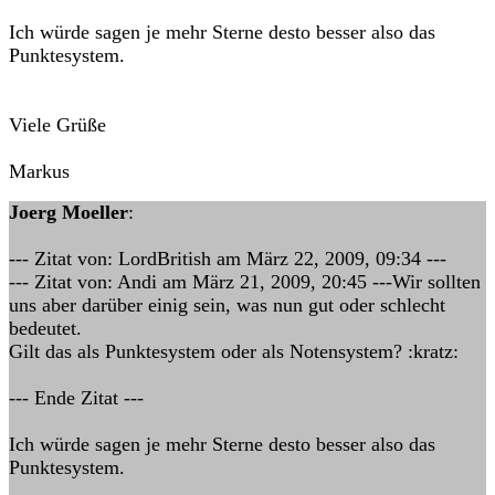
Ich würde sagen je mehr Sterne desto besser also das
Punktesystem.
Viele Grüße
Markus
Joerg Moeller
:
--- Zitat von: LordBritish am März 22, 2009, 09:34 ---
--- Zitat von: Andi am März 21, 2009, 20:45 ---Wir sollten
uns aber darüber einig sein, was nun gut oder schlecht
bedeutet.
Gilt das als Punktesystem oder als Notensystem? :kratz:
--- Ende Zitat ---
Ich würde sagen je mehr Sterne desto besser also das
Punktesystem.