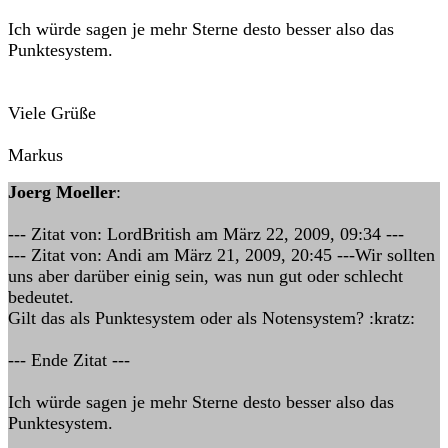
Ich würde sagen je mehr Sterne desto besser also das
Punktesystem.
Viele Grüße
Markus
Joerg Moeller
:
--- Zitat von: LordBritish am März 22, 2009, 09:34 ---
--- Zitat von: Andi am März 21, 2009, 20:45 ---Wir sollten
uns aber darüber einig sein, was nun gut oder schlecht
bedeutet.
Gilt das als Punktesystem oder als Notensystem? :kratz:
--- Ende Zitat ---
Ich würde sagen je mehr Sterne desto besser also das
Punktesystem.