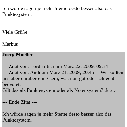
Ich würde sagen je mehr Sterne desto besser also das
Punktesystem.
Viele Grüße
Markus
Joerg Moeller
:
--- Zitat von: LordBritish am März 22, 2009, 09:34 ---
--- Zitat von: Andi am März 21, 2009, 20:45 ---Wir sollten
uns aber darüber einig sein, was nun gut oder schlecht
bedeutet.
Gilt das als Punktesystem oder als Notensystem? :kratz:
--- Ende Zitat ---
Ich würde sagen je mehr Sterne desto besser also das
Punktesystem.