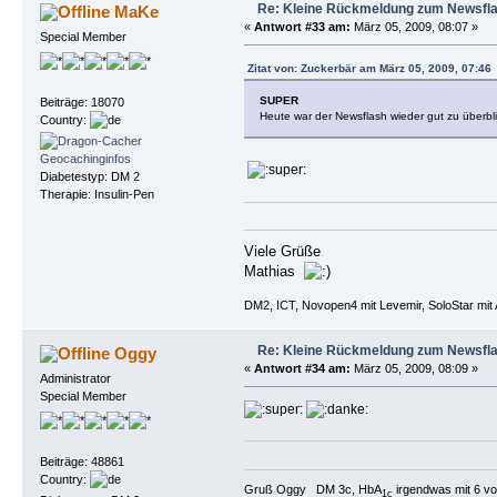
Re: Kleine Rückmeldung zum Newsfl
MaKe
«
Antwort #33 am:
März 05, 2009, 08:07 »
Special Member
Zitat von: Zuckerbär am März 05, 2009, 07:46
SUPER
Beiträge: 18070
Heute war der Newsflash wieder gut zu überbl
Country:
Diabetestyp: DM 2
Therapie: Insulin-Pen
Viele Grüße
Mathias
DM2, ICT, Novopen4 mit Levemir, SoloStar mit 
Re: Kleine Rückmeldung zum Newsfl
Oggy
«
Antwort #34 am:
März 05, 2009, 08:09 »
Administrator
Special Member
Beiträge: 48861
Country:
Gruß Oggy DM 3c, HbA
irgendwas mit 6 vo
1c