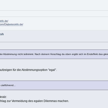
info.de/
om/Diabetesinfo.de/
ash
der Abstimmung nicht teilnimmt. Nach deinem Vorschlag da oben ergibt sich im Endeffekt das glei
e aufzeigen für die Abstimmungsoption "egal".
zielführend...
orschlag zur Vermeidung des egalen Dilemmas machen.