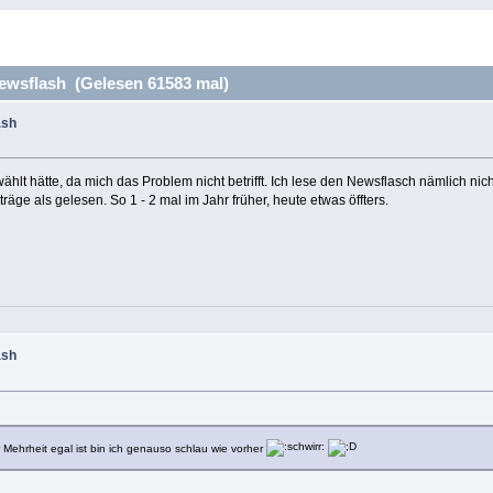
wsflash (Gelesen 61583 mal)
ash
ählt hätte, da mich das Problem nicht betrifft. Ich lese den Newsflasch nämlich nich
räge als gelesen. So 1 - 2 mal im Jahr früher, heute etwas öffters.
ash
Mehrheit egal ist bin ich genauso schlau wie vorher