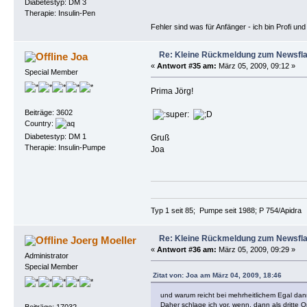
Diabetestyp: DM 3
Therapie: Insulin-Pen
Fehler sind was für Anfänger - ich bin Profi u
Re: Kleine Rückmeldung zum Newsfl
Joa
«
Antwort #35 am:
März 05, 2009, 09:12 »
Special Member
Prima Jörg!
Beiträge: 3602
Country:
Diabetestyp: DM 1
Gruß
Therapie: Insulin-Pumpe
Joa
Typ 1 seit 85; Pumpe seit 1988; P 754/Apidra
Re: Kleine Rückmeldung zum Newsfl
Joerg Moeller
«
Antwort #36 am:
März 05, 2009, 09:29 »
Administrator
Special Member
Zitat von: Joa am März 04, 2009, 18:46
und warum reicht bei mehrheitlichem Egal dann
Daher schlage ich vor, wenn, dann als dritte 
Beiträge: 17032