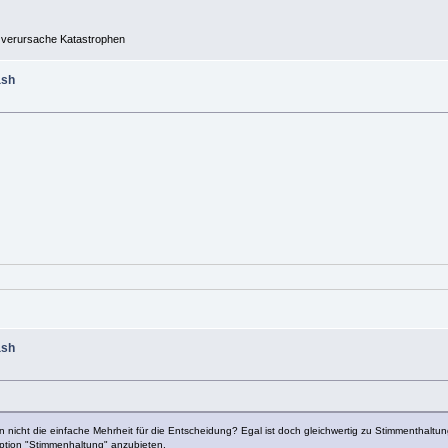
nd verursache Katastrophen
ash
ash
 nicht die einfache Mehrheit für die Entscheidung? Egal ist doch gleichwertig zu Stimmenthaltu
Option "Stimmenhaltung" anzubieten.