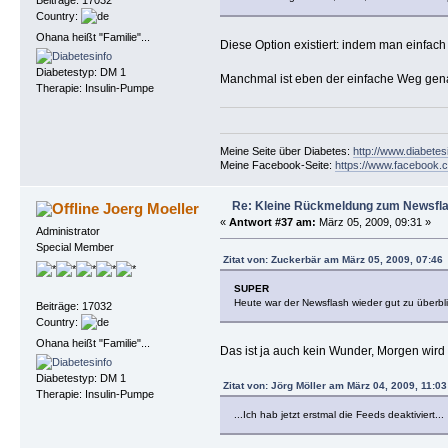
Country:
Ohana heißt "Familie"...
Diese Option existiert: indem man einfach
Diabetestyp: DM 1
Manchmal ist eben der einfache Weg gena
Therapie: Insulin-Pumpe
Meine Seite über Diabetes:
http://www.diabetes
Meine Facebook-Seite:
https://www.facebook.c
Re: Kleine Rückmeldung zum Newsfl
Joerg Moeller
«
Antwort #37 am:
März 05, 2009, 09:31 »
Administrator
Special Member
Zitat von: Zuckerbär am März 05, 2009, 07:46
SUPER
Heute war der Newsflash wieder gut zu überbl
Beiträge: 17032
Country:
Ohana heißt "Familie"...
Das ist ja auch kein Wunder, Morgen wird 
Diabetestyp: DM 1
Zitat von: Jörg Möller am März 04, 2009, 11:03
Therapie: Insulin-Pumpe
...Ich hab jetzt erstmal die Feeds deaktiviert...