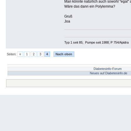
Man könnte natürlich auch sowohl "egal"
Wäre das dann ein Polylemma?
Gruß
Joa
Typ 1 seit 85; Pumpe seit 1988; P 754/Apidra
Seiten:
«
1
2
3
4
Nach oben
Diabetesinfo-Forum
Neues auf Diabetesinfo.de