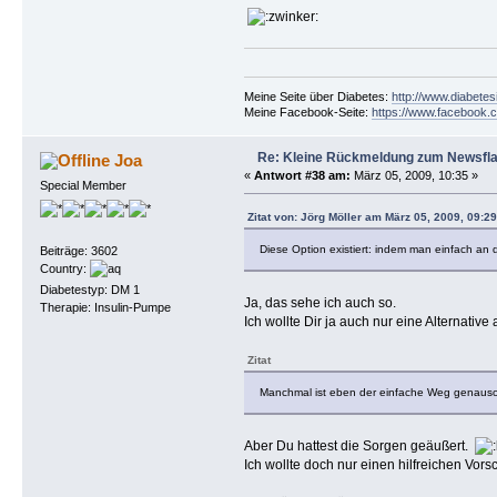
Meine Seite über Diabetes:
http://www.diabetes
Meine Facebook-Seite:
https://www.facebook.c
Re: Kleine Rückmeldung zum Newsfl
Joa
«
Antwort #38 am:
März 05, 2009, 10:35 »
Special Member
Zitat von: Jörg Möller am März 05, 2009, 09:29
Diese Option existiert: indem man einfach an 
Beiträge: 3602
Country:
Diabetestyp: DM 1
Ja, das sehe ich auch so.
Therapie: Insulin-Pumpe
Ich wollte Dir ja auch nur eine Alternativ
Zitat
Manchmal ist eben der einfache Weg genauso 
Aber Du hattest die Sorgen geäußert.
Ich wollte doch nur einen hilfreichen V