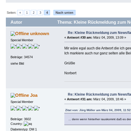
Seiten:
«
1
2
3
4
Nach unten
Autor
Thema: Kleine Rückmeldung zum Ne
Re: Kleine Rückmeldung zum Newsfl
unknown
«
Antwort #30 am:
März 04, 2009, 13:09 »
Special Member
Mir wäre egal auch die Antwort die ich gew
Ich markiere auch nur ganz selten alle Beit
Beiträge: 34574
Grüßle
siehe Bild
Norbert
Re: Kleine Rückmeldung zum Newsfl
Joa
«
Antwort #31 am:
März 04, 2009, 18:46 »
Special Member
Zitat von: Jörg Möller am März 04, 2009, 11:52
Beiträge: 3602
... denn wenn hinterher rauskommt daß es der 
Country:
Diabetestyp: DM 1