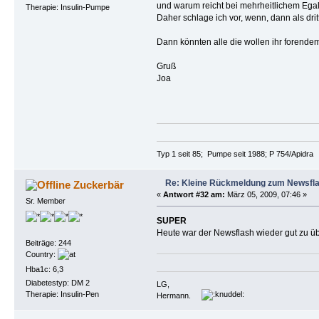
und warum reicht bei mehrheitlichem Egal
Therapie: Insulin-Pumpe
Daher schlage ich vor, wenn, dann als dri
Dann könnten alle die wollen ihr forende
Gruß
Joa
Typ 1 seit 85; Pumpe seit 1988; P 754/Apidra
Re: Kleine Rückmeldung zum Newsfl
Zuckerbär
«
Antwort #32 am:
März 05, 2009, 07:46 »
Sr. Member
SUPER
Heute war der Newsflash wieder gut zu üb
Beiträge: 244
Country:
Hba1c: 6,3
Diabetestyp: DM 2
LG,
Therapie: Insulin-Pen
Hermann.