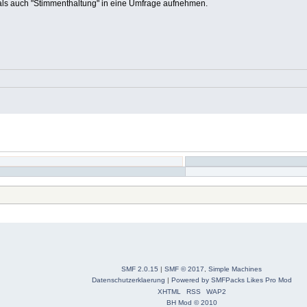
 als auch "Stimmenthaltung" in eine Umfrage aufnehmen.
SMF 2.0.15
|
SMF © 2017
,
Simple Machines
Datenschutzerklaerung
|
Powered by SMFPacks Likes Pro Mod
XHTML
RSS
WAP2
BH Mod © 2010