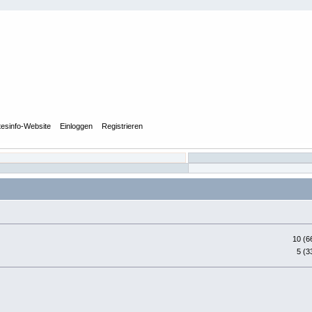
tesinfo-Website
Einloggen
Registrieren
10 (6
5 (3