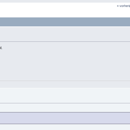
« vorher
t.