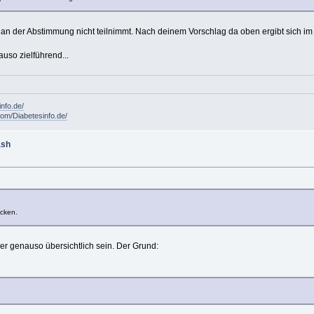
 an der Abstimmung nicht teilnimmt. Nach deinem Vorschlag da oben ergibt sich im 
uso zielführend...
info.de/
om/Diabetesinfo.de/
ash
icken.
er genauso übersichtlich sein. Der Grund: