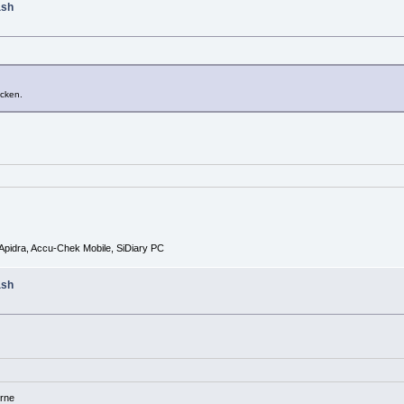
ash
icken.
Apidra, Accu-Chek Mobile, SiDiary PC
ash
rne