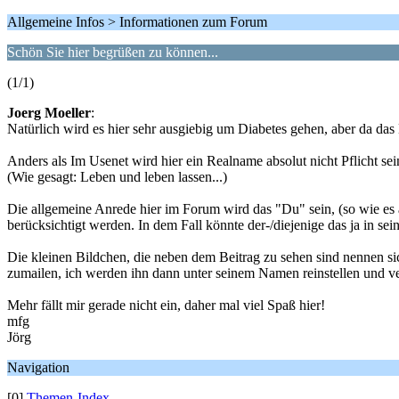
Allgemeine Infos > Informationen zum Forum
Schön Sie hier begrüßen zu können...
(1/1)
Joerg Moeller
:
Natürlich wird es hier sehr ausgiebig um Diabetes gehen, aber da das
Anders als Im Usenet wird hier ein Realname absolut nicht Pflicht se
(Wie gesagt: Leben und leben lassen...)
Die allgemeine Anrede hier im Forum wird das "Du" sein, (so wie es a
berücksichtigt werden. In dem Fall könnte der-/diejenige das ja in se
Die kleinen Bildchen, die neben dem Beitrag zu sehen sind nennen sic
zumailen, ich werden ihn dann unter seinem Namen reinstellen und ve
Mehr fällt mir gerade nicht ein, daher mal viel Spaß hier!
mfg
Jörg
Navigation
[0]
Themen-Index