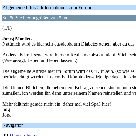
Allgemeine Infos > Informationen zum Forum
Schön Sie hier begrüßen zu können...
(1/1)
Joerg Moeller
:
Natürlich wird es hier sehr ausgiebig um Diabetes gehen, aber da das
Anders als Im Usenet wird hier ein Realname absolut nicht Pflicht se
(Wie gesagt: Leben und leben lassen...)
Die allgemeine Anrede hier im Forum wird das "Du" sein, (so wie es a
berücksichtigt werden. In dem Fall könnte der-/diejenige das ja in se
Die kleinen Bildchen, die neben dem Beitrag zu sehen sind nennen sic
zumailen, ich werden ihn dann unter seinem Namen reinstellen und ve
Mehr fällt mir gerade nicht ein, daher mal viel Spaß hier!
mfg
Jörg
Navigation
[0]
Themen-Index