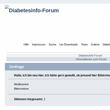
Übersicht
Hilfe
Impressum
Suche
Up-/Downloads
Team
Galerie
Diabe
Diabetesinfo-Forum
Informationen zum Forum
Umfrage
Hallo, ich bin neu hier. ich hätte gern gewußt, ob jemand hier Bitt
Medikament
Bittermelone
Stimmen insgesamt:
1