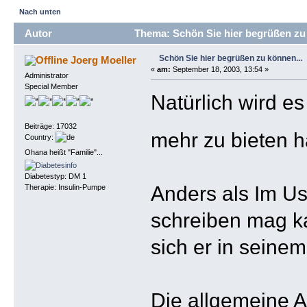
Nach unten
Autor
Thema: Schön Sie hier begrüßen zu 
Schön Sie hier begrüßen zu können...
Joerg Moeller
«
am:
September 18, 2003, 13:54 »
Administrator
Special Member
Natürlich wird e
Beiträge: 17032
mehr zu bieten h
Country:
Ohana heißt "Familie"...
Diabetestyp: DM 1
Anders als Im Use
Therapie: Insulin-Pumpe
schreiben mag k
sich er in seinem
Die allgemeine A