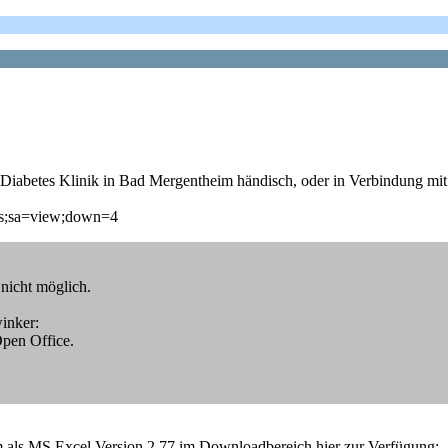
r Diabetes Klinik in Bad Mergentheim händisch, oder in Verbindung mit 
ds;sa=view;down=4
nicht möglich.
winker:
Open Office.
 als MS Excel Version 2.77 im Downloadbereich hier zur Verfügung: