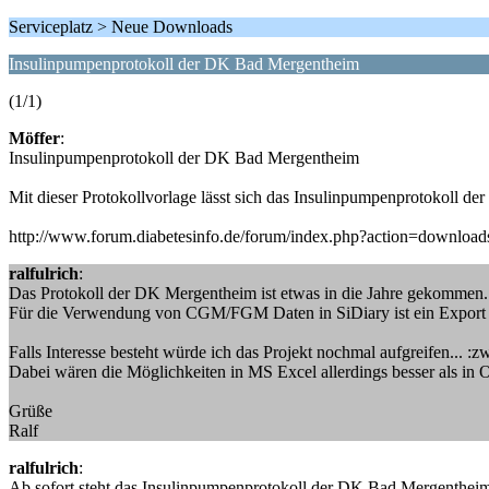
Serviceplatz > Neue Downloads
Insulinpumpenprotokoll der DK Bad Mergentheim
(1/1)
Möffer
:
Insulinpumpenprotokoll der DK Bad Mergentheim
Mit dieser Protokollvorlage lässt sich das Insulinpumpenprotokoll de
http://www.forum.diabetesinfo.de/forum/index.php?action=downloa
ralfulrich
:
Das Protokoll der DK Mergentheim ist etwas in die Jahre gekommen.
Für die Verwendung von CGM/FGM Daten in SiDiary ist ein Export 
Falls Interesse besteht würde ich das Projekt nochmal aufgreifen... :z
Dabei wären die Möglichkeiten in MS Excel allerdings besser als in 
Grüße
Ralf
ralfulrich
:
Ab sofort steht das Insulinpumpenprotokoll der DK Bad Mergentheim