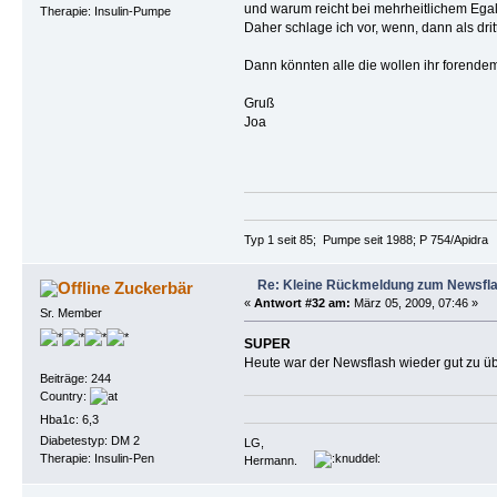
und warum reicht bei mehrheitlichem Egal
Therapie: Insulin-Pumpe
Daher schlage ich vor, wenn, dann als dri
Dann könnten alle die wollen ihr forende
Gruß
Joa
Typ 1 seit 85; Pumpe seit 1988; P 754/Apidra
Re: Kleine Rückmeldung zum Newsfl
Zuckerbär
«
Antwort #32 am:
März 05, 2009, 07:46 »
Sr. Member
SUPER
Heute war der Newsflash wieder gut zu üb
Beiträge: 244
Country:
Hba1c: 6,3
Diabetestyp: DM 2
LG,
Therapie: Insulin-Pen
Hermann.