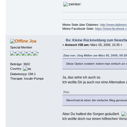
Meine Seite über Diabetes:
http://www.diabetes
Meine Facebook-Seite:
https://www.facebook.c
Re: Kleine Rückmeldung zum Newsfl
Joa
«
Antwort #38 am:
März 05, 2009, 10:35 »
Special Member
Zitat von: Jörg Möller am März 05, 2009, 09:29
Diese Option existiert: indem man einfach an 
Beiträge: 3602
Country:
Diabetestyp: DM 1
Ja, das sehe ich auch so.
Therapie: Insulin-Pumpe
Ich wollte Dir ja auch nur eine Alternativ
Zitat
Manchmal ist eben der einfache Weg genauso 
Aber Du hattest die Sorgen geäußert.
Ich wollte doch nur einen hilfreichen V