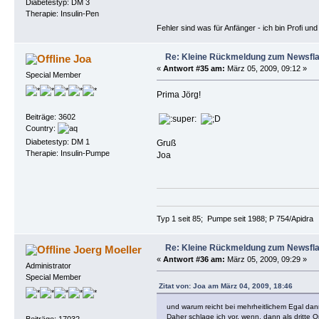
Diabetestyp: DM 3
Therapie: Insulin-Pen
Fehler sind was für Anfänger - ich bin Profi u
Re: Kleine Rückmeldung zum Newsfl
Joa
«
Antwort #35 am:
März 05, 2009, 09:12 »
Special Member
Prima Jörg!
Beiträge: 3602
Country:
Diabetestyp: DM 1
Gruß
Therapie: Insulin-Pumpe
Joa
Typ 1 seit 85; Pumpe seit 1988; P 754/Apidra
Re: Kleine Rückmeldung zum Newsfl
Joerg Moeller
«
Antwort #36 am:
März 05, 2009, 09:29 »
Administrator
Special Member
Zitat von: Joa am März 04, 2009, 18:46
und warum reicht bei mehrheitlichem Egal dann
Daher schlage ich vor, wenn, dann als dritte 
Beiträge: 17032