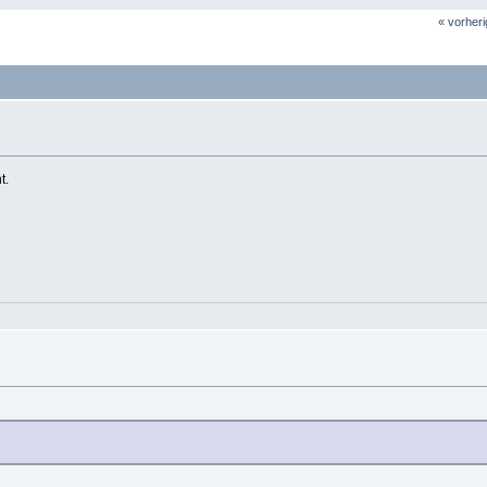
« vorher
t.