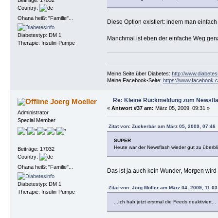
Country:
Ohana heißt "Familie"...
Diese Option existiert: indem man einfach
Diabetestyp: DM 1
Manchmal ist eben der einfache Weg gena
Therapie: Insulin-Pumpe
Meine Seite über Diabetes:
http://www.diabetes
Meine Facebook-Seite:
https://www.facebook.c
Re: Kleine Rückmeldung zum Newsfl
Joerg Moeller
«
Antwort #37 am:
März 05, 2009, 09:31 »
Administrator
Special Member
Zitat von: Zuckerbär am März 05, 2009, 07:46
SUPER
Heute war der Newsflash wieder gut zu überbl
Beiträge: 17032
Country:
Ohana heißt "Familie"...
Das ist ja auch kein Wunder, Morgen wird 
Diabetestyp: DM 1
Zitat von: Jörg Möller am März 04, 2009, 11:03
Therapie: Insulin-Pumpe
...Ich hab jetzt erstmal die Feeds deaktiviert...