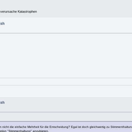
nd verursache Katastrophen
ash
ash
 nicht die einfache Mehrheit für die Entscheidung? Egal ist doch gleichwertig zu Stimmenthaltu
Option "Stimmenhaltung" anzubieten.