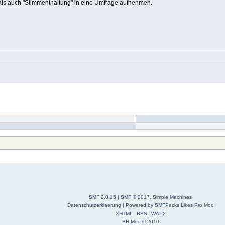
 als auch "Stimmenthaltung" in eine Umfrage aufnehmen.
SMF 2.0.15
|
SMF © 2017
,
Simple Machines
Datenschutzerklaerung
|
Powered by SMFPacks Likes Pro Mod
XHTML
RSS
WAP2
BH Mod © 2010