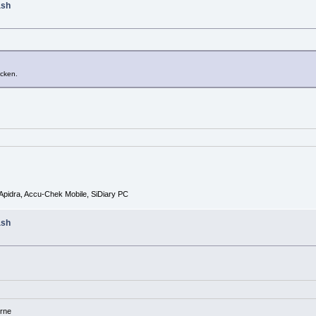
ash
icken.
Apidra, Accu-Chek Mobile, SiDiary PC
ash
rne