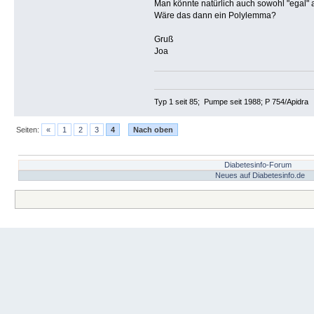
Man könnte natürlich auch sowohl "egal"
Wäre das dann ein Polylemma?
Gruß
Joa
Typ 1 seit 85; Pumpe seit 1988; P 754/Apidra
Seiten:
«
1
2
3
4
Nach oben
Diabetesinfo-Forum
Neues auf Diabetesinfo.de