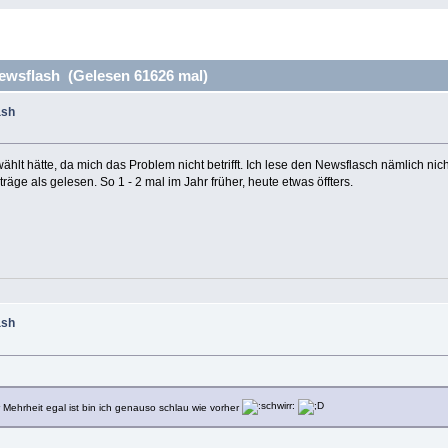
wsflash (Gelesen 61626 mal)
ash
ählt hätte, da mich das Problem nicht betrifft. Ich lese den Newsflasch nämlich nich
räge als gelesen. So 1 - 2 mal im Jahr früher, heute etwas öffters.
ash
Mehrheit egal ist bin ich genauso schlau wie vorher