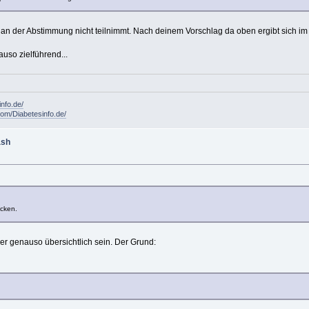
 an der Abstimmung nicht teilnimmt. Nach deinem Vorschlag da oben ergibt sich im 
uso zielführend...
info.de/
om/Diabetesinfo.de/
ash
icken.
er genauso übersichtlich sein. Der Grund: