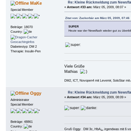
Re: Kleine Rückmeldung zum Newsfl
MaKe
«
Antwort #33 am:
März 05, 2009, 08:07 »
Special Member
Zitat von: Zuckerbär am März 05, 2009, 07:46
SUPER
Beiträge: 18070
Heute war der Newsflash wieder gut zu überbl
Country:
Diabetestyp: DM 2
Therapie: Insulin-Pen
Viele Grüße
Mathias
DM2, ICT, Novopen4 mit Levemir, SoloStar mit 
Re: Kleine Rückmeldung zum Newsfl
Oggy
«
Antwort #34 am:
März 05, 2009, 08:09 »
Administrator
Special Member
Beiträge: 48861
Country:
Gruß Oggy DM 3c, HbA
irgendwas mit 6 vo
1c