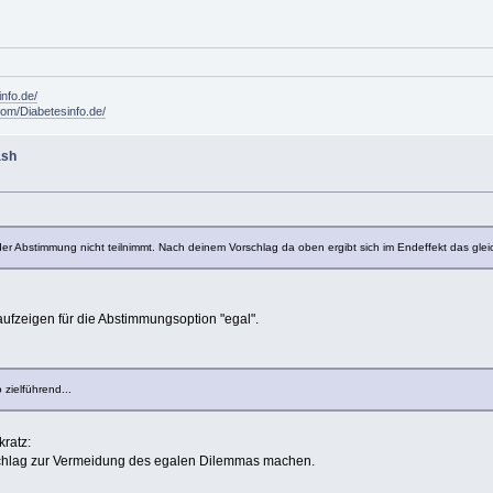
info.de/
om/Diabetesinfo.de/
ash
der Abstimmung nicht teilnimmt. Nach deinem Vorschlag da oben ergibt sich im Endeffekt das glei
e aufzeigen für die Abstimmungsoption "egal".
zielführend...
orschlag zur Vermeidung des egalen Dilemmas machen.