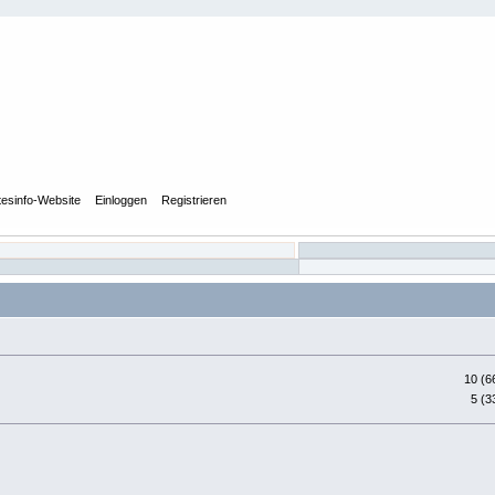
tesinfo-Website
Einloggen
Registrieren
10 (6
5 (3