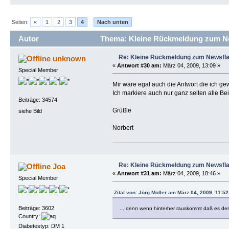
Seiten:
«
1
2
3
4
Nach unten
Autor
Thema: Kleine Rückmeldung zum Ne
Re: Kleine Rückmeldung zum Newsfl
unknown
«
Antwort #30 am:
März 04, 2009, 13:09 »
Special Member
Mir wäre egal auch die Antwort die ich gew
Ich markiere auch nur ganz selten alle Beit
Beiträge: 34574
Grüßle
siehe Bild
Norbert
Re: Kleine Rückmeldung zum Newsfl
Joa
«
Antwort #31 am:
März 04, 2009, 18:46 »
Special Member
Zitat von: Jörg Möller am März 04, 2009, 11:52
Beiträge: 3602
... denn wenn hinterher rauskommt daß es der 
Country:
Diabetestyp: DM 1