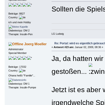
Sollten die Spie
Beiträge: 8827
Country:
ich und mein Hobby
Diabetestyp: DM 2
LG Ludwig
Therapie: Insulin-Pen
Re: Portal: wird es eigentlich gebrauc
Joerg Moeller
«
Antwort #23 am:
Januar 02, 2009, 08:36 »
Administrator
Special Member
Ja, da hatten wi
Beiträge: 17032
gestoßen...
Country:
Ohana heißt "Familie"...
Diabetestyp: DM 1
Jetzt ist es abe
Therapie: Insulin-Pumpe
irgendwelche Spi