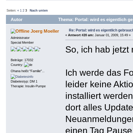
Seiten:
«
1
2
3
Nach unten
Autor
Thema: Portal: wird es eigentlich g
Re: Portal: wird es eigentlich gebrauc
Joerg Moeller
«
Antwort #20 am:
Januar 01, 2009, 15:49 »
Administrator
Special Member
So, ich hab jetzt
Beiträge: 17032
Country:
Ich werde das Fo
Ohana heißt "Familie"...
leider keine Akt
Diabetestyp: DM 1
Therapie: Insulin-Pumpe
installiert werd
dort alles Updat
Neuanmeldungen a
einen Tag Pause