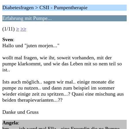
Diabetesfragen > CSII - Pumpentherapie
Erfahrung mit Pumpe...
(1/11)
>
>>
Sven
:
Hallo und "juten morjen..."
wollt mal fragen, wie ihr, soweit vorhanden, mit der
pumpe klarkommt, und wie das Leben mit so nem teil so
ist..
Ists auch möglich.. sagen wir mal.. einige monate die
pumpe zu nutzen.. und dann zum beispiel im sommer
wieder einige zeit zu spritzen...? Quasi eine mischung aus
beiden therapievarianten...??
Danke und Gruss
Angela
:
hm...... ich werd mal Ella - eine Freundin die ne Pumpe