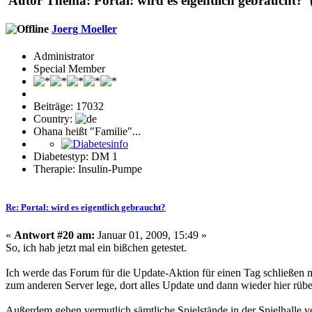
Autor
Thema: Portal: wird es eigentlich gebraucht? 
Joerg Moeller
Administrator
Special Member
Beiträge: 17032
Country:
Ohana heißt "Familie"...
Diabetestyp: DM 1
Therapie: Insulin-Pumpe
Re: Portal: wird es eigentlich gebraucht?
«
Antwort #20 am:
Januar 01, 2009, 15:49 »
So, ich hab jetzt mal ein bißchen getestet.
Ich werde das Forum für die Update-Aktion für einen Tag schließen 
zum anderen Server lege, dort alles Update und dann wieder hier rüb
Außerdem gehen vermutlich sämtliche Spielstände in der Spielhalle ve