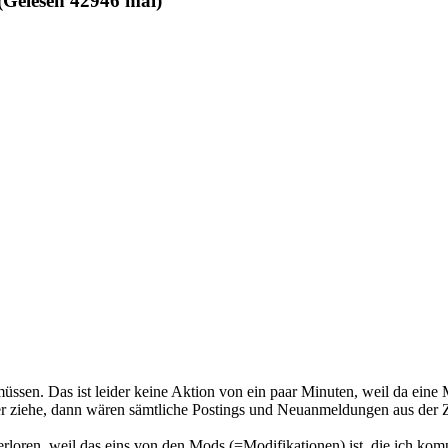
(Gelesen 42946 mal)
müssen. Das ist leider keine Aktion von ein paar Minuten, weil da ei
er ziehe, dann wären sämtliche Postings und Neuanmeldungen aus der Z
rloren, weil das eins von den Mods (=Modifikationen) ist, die ich kompl