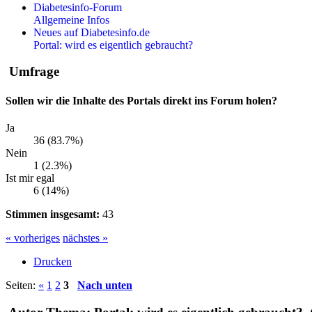
Diabetesinfo-Forum
Allgemeine Infos
Neues auf Diabetesinfo.de
Portal: wird es eigentlich gebraucht?
Umfrage
Sollen wir die Inhalte des Portals direkt ins Forum holen?
Ja
36 (83.7%)
Nein
1 (2.3%)
Ist mir egal
6 (14%)
Stimmen insgesamt:
43
« vorheriges
nächstes »
Drucken
Seiten:
«
1
2
3
Nach unten