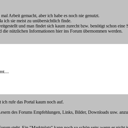
ch mal Arbeit gemacht, aber ich habe es noch nie genutzt.
a ich sie meist zu unübersichtlich finde.
itgestellt und man findet sich kaum zurecht bzw. benötigt schon eine S
d die nützlichen Informationen hier ins Forum übernommen werden.
t....
t ich rufe das Portal kaum noch auf.
it, Lesern des Forums Empfehlungen, Links, Bilder, Downloads usw. anz
 Forum steht. Ein "Marktplatz" kann noch so schön sein: wenn er nicht i