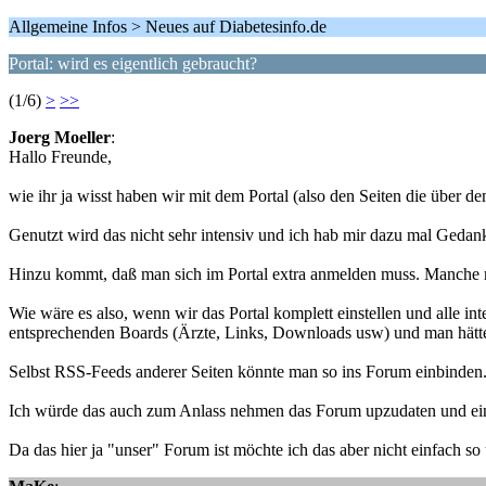
Allgemeine Infos > Neues auf Diabetesinfo.de
Portal: wird es eigentlich gebraucht?
(1/6)
>
>>
Joerg Moeller
:
Hallo Freunde,
wie ihr ja wisst haben wir mit dem Portal (also den Seiten die über
Genutzt wird das nicht sehr intensiv und ich hab mir dazu mal Gedan
Hinzu kommt, daß man sich im Portal extra anmelden muss. Manche m
Wie wäre es also, wenn wir das Portal komplett einstellen und alle in
entsprechenden Boards (Ärzte, Links, Downloads usw) und man hätte d
Selbst RSS-Feeds anderer Seiten könnte man so ins Forum einbinden
Ich würde das auch zum Anlass nehmen das Forum upzudaten und ein p
Da das hier ja "unser" Forum ist möchte ich das aber nicht einfach so