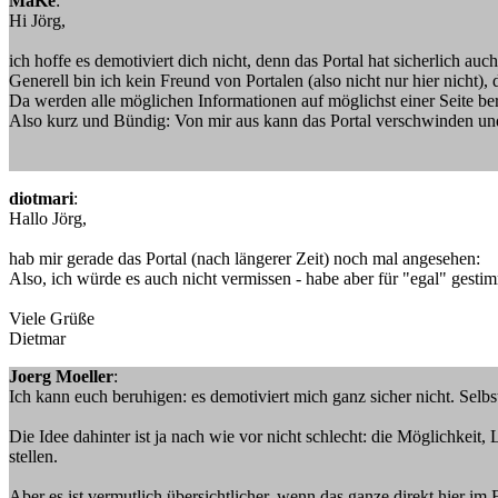
MaKe
:
Hi Jörg,
ich hoffe es demotiviert dich nicht, denn das Portal hat sicherlich au
Generell bin ich kein Freund von Portalen (also nicht nur hier nicht), d
Da werden alle möglichen Informationen auf möglichst einer Seite bere
Also kurz und Bündig: Von mir aus kann das Portal verschwinden un
diotmari
:
Hallo Jörg,
hab mir gerade das Portal (nach längerer Zeit) noch mal angesehen:
Also, ich würde es auch nicht vermissen - habe aber für "egal" gestimm
Viele Grüße
Dietmar
Joerg Moeller
:
Ich kann euch beruhigen: es demotiviert mich ganz sicher nicht. Selbs
Die Idee dahinter ist ja nach wie vor nicht schlecht: die Möglichke
stellen.
Aber es ist vermutlich übersichtlicher, wenn das ganze direkt hier im