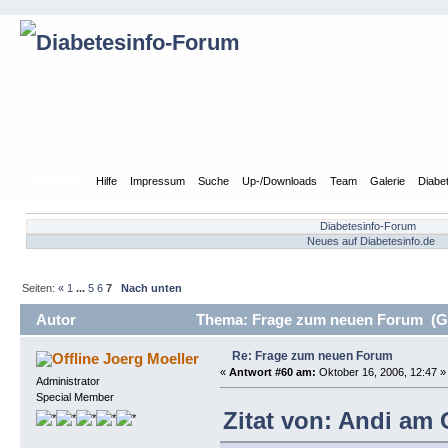
Übersicht
Hilfe
Impressum
Suche
Up-/Downloads
Team
Galerie
Diabe
Diabetesinfo-Forum
Neues auf Diabetesinfo.de
Seiten:
«
1
...
5
6
7
Nach unten
Autor
Thema: Frage zum neuen Forum (Ge
Re: Frage zum neuen Forum
Joerg Moeller
«
Antwort #60 am:
Oktober 16, 2006, 12:47 »
Administrator
Special Member
Zitat von: Andi am 