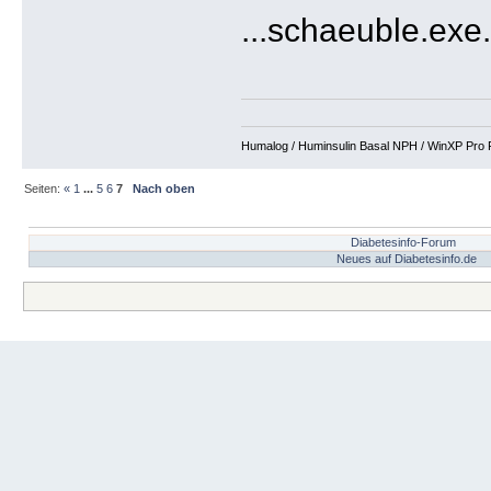
...schaeuble.exe
Humalog / Huminsulin Basal NPH / WinXP Pro Fi
Seiten:
«
1
...
5
6
7
Nach oben
Diabetesinfo-Forum
Neues auf Diabetesinfo.de