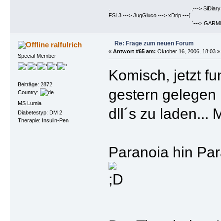
. ,---> SiDiary ==> Berich
FSL3 ---> JugGluco ---> xDrip ---{
`---> GARMIN Fenix6PRO ==>
Re: Frage zum neuen Forum
ralfulrich
«
Antwort #65 am:
Oktober 16, 2006, 18:03 »
Special Member
Komisch, jetzt f
Beiträge: 2872
gestern gelegen
Country:
MS Lumia
dll´s zu laden...
Diabetestyp: DM 2
Therapie: Insulin-Pen
Paranoia hin Par