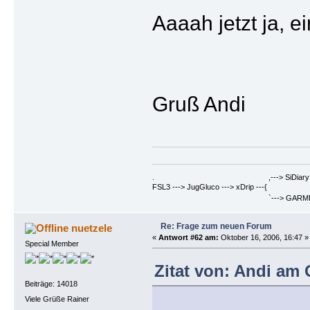
Aaaah jetzt ja, e
Gruß Andi
. ,---> SiDiary ==> Berich
FSL3 ---> JugGluco ---> xDrip ---{
`---> GARMIN Fenix6PRO ==>
Re: Frage zum neuen Forum
nuetzele
«
Antwort #62 am:
Oktober 16, 2006, 16:47 »
Special Member
Zitat von: Andi am 
Beiträge: 14018
Viele Grüße Rainer