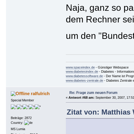
Naja, ganz so par
dem Rechner sein
um den "Bundest
www.spaceindex.de
- Günstiger Webspace
www.diabetesindex.de
- Diabetes - Information
www.diabetessoftware.de
- Der Name ist Pro
www.diabetes-zentrale.de
- Diabetes Zentrale e
Re: Frage zum neuen Forum
ralfulrich
«
Antwort #68 am:
September 30, 2007, 17:5
Special Member
Zitat von: Matthias
Beiträge: 2872
Country:
MS Lumia