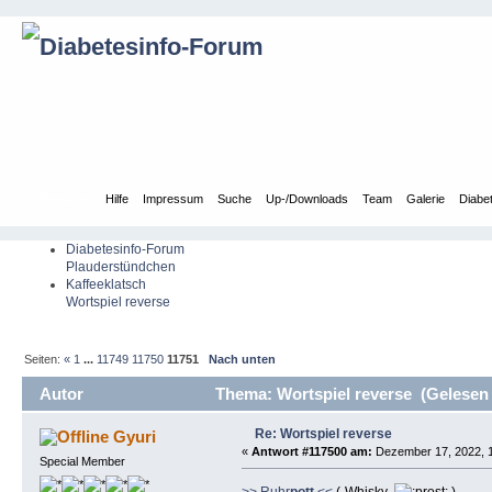
Übersicht
Hilfe
Impressum
Suche
Up-/Downloads
Team
Galerie
Diabe
Diabetesinfo-Forum
Plauderstündchen
Kaffeeklatsch
Wortspiel reverse
Seiten:
«
1
...
11749
11750
11751
Nach unten
Autor
Thema: Wortspiel reverse (Gelesen
Re: Wortspiel reverse
Gyuri
«
Antwort #117500 am:
Dezember 17, 2022, 1
Special Member
>> Ruhr
pott
<<
(-Whisky
)