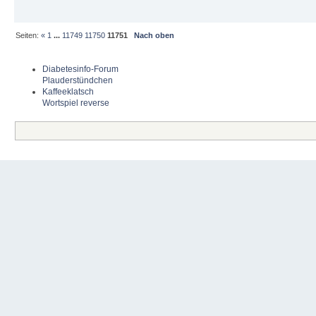
Seiten:
«
1
...
11749
11750
11751
Nach oben
Diabetesinfo-Forum
Plauderstündchen
Kaffeeklatsch
Wortspiel reverse