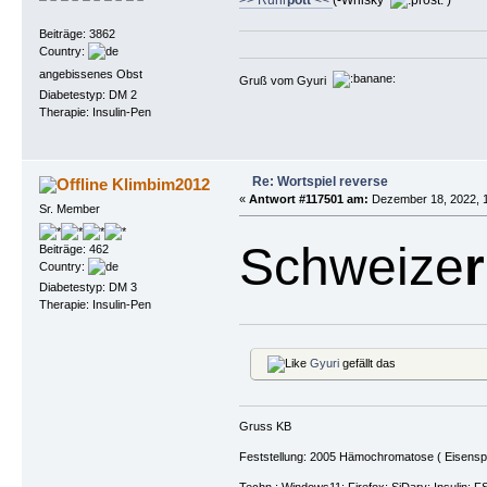
Beiträge: 3862
Country:
angebissenes Obst
Gruß vom Gyuri
Diabetestyp: DM 2
Therapie: Insulin-Pen
Re: Wortspiel reverse
Klimbim2012
«
Antwort #117501 am:
Dezember 18, 2022, 1
Sr. Member
Schweize
Beiträge: 462
Country:
Diabetestyp: DM 3
Therapie: Insulin-Pen
Gyuri
gefällt das
Gruss KB
Feststellung: 2005 Hämochromatose ( Eisenspeic