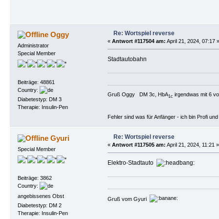
Re: Wortspiel reverse
Oggy
«
Antwort #117504 am:
April 21, 2024, 07:17 
Administrator
Special Member
Stadtautobahn
Beiträge: 48861
Country:
Gruß Oggy DM 3c, HbA
irgendwas mit 6 vo
1c
Diabetestyp: DM 3
Therapie: Insulin-Pen
Fehler sind was für Anfänger - ich bin Profi u
Re: Wortspiel reverse
Gyuri
«
Antwort #117505 am:
April 21, 2024, 11:21 »
Special Member
Elektro-Stadtauto
Beiträge: 3862
Country:
angebissenes Obst
Gruß vom Gyuri
Diabetestyp: DM 2
Therapie: Insulin-Pen