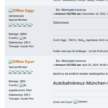
Techn.: Windows11; Firefox; SiDary; Insulin; F
Re: Wortspiel reverse
Oggy
«
Antwort #117502 am:
Dezember 19, 2022, 1
Administrator
Special Member
Südschweiz
Beiträge: 48861
Country:
Gruß Oggy DM 3c, HbA
irgendwas mit 6 vo
1c
Diabetestyp: DM 3
Therapie: Insulin-Pen
Fehler sind was für Anfänger - ich bin Profi u
Re: Wortspiel reverse
Gyuri
«
Antwort #117503 am:
April 20, 2024, 09:08 
Special Member
damit es da endlich wieder weitergehen
Beiträge: 3862
Autobahnkreuz-München-
Country:
angebissenes Obst
Diabetestyp: DM 2
Therapie: Insulin-Pen
Gruß vom Gyuri