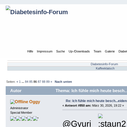
Übersicht
Hilfe
Impressum
Suche
Up-/Downloads
Team
Galerie
Diabe
Diabetesinfo-Forum
Kaffeeklatsch
Seiten:
«
1
...
84
85
86
87
88
89
»
Nach unten
Autor
Thema: Ich fühle mich heute besch...
Re: Ich fühle mich heute besch...eiden, 
Oggy
«
Antwort #850 am:
März 30, 2026, 19:22 »
Administrator
Special Member
@Gyuri