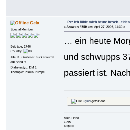
Re: Ich fühle mich heute besch...eiden, 
Gela
«
Antwort #859 am:
April 27, 2026, 11:32 »
Special Member
… ein heute Mor
Beiträge: 1746
Country:
und schwupps 3
Alte 🐰, Goldener Zuckerwürfel
am Band 🏅
Diabetestyp: DM 1
passiert ist. Nac
Therapie: Insulin-Pumpe
Gyuri
gefällt das
Alles Liebe
GelA
🌻🐝🏴‍☠️