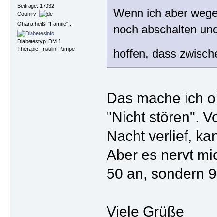
Beiträge: 17032
Wenn ich aber wegen
Country:
Ohana heißt "Familie"...
noch abschalten un
Diabetestyp: DM 1
Therapie: Insulin-Pumpe
hoffen, dass zwisch
Das mache ich oh
"Nicht stören". 
Nacht verlief, k
Aber es nervt mi
50 an, sondern 92
Viele Grüße