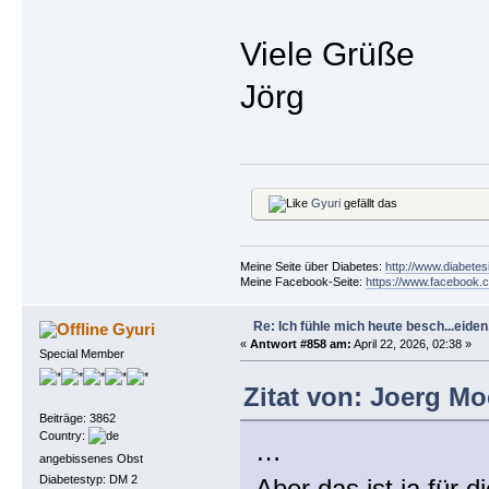
Viele Grüße
Jörg
Gyuri
gefällt das
Meine Seite über Diabetes:
http://www.diabetes
Meine Facebook-Seite:
https://www.facebook.c
Re: Ich fühle mich heute besch...eiden, 
Gyuri
«
Antwort #858 am:
April 22, 2026, 02:38 »
Special Member
Zitat von: Joerg Moe
Beiträge: 3862
Country:
…
angebissenes Obst
Diabetestyp: DM 2
Aber das ist ja für