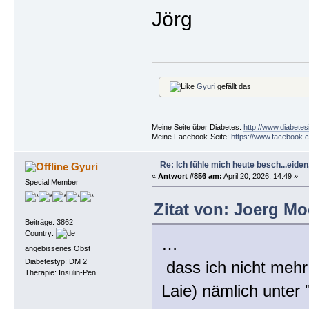
Jörg
Gyuri
gefällt das
Meine Seite über Diabetes:
http://www.diabetes
Meine Facebook-Seite:
https://www.facebook.c
Re: Ich fühle mich heute besch...eiden, 
Gyuri
«
Antwort #856 am:
April 20, 2026, 14:49 »
Special Member
Zitat von: Joerg Moe
Beiträge: 3862
Country:
…
angebissenes Obst
Diabetestyp: DM 2
dass ich nicht mehr
Therapie: Insulin-Pen
Laie) nämlich unter "