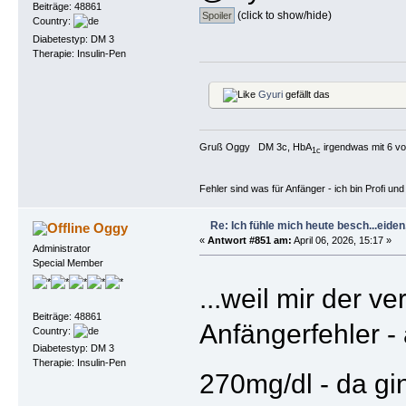
Beiträge: 48861
(click to show/hide)
Country:
Diabetestyp: DM 3
Therapie: Insulin-Pen
Gyuri
gefällt das
Gruß Oggy DM 3c, HbA
irgendwas mit 6 vo
1c
Fehler sind was für Anfänger - ich bin Profi u
Re: Ich fühle mich heute besch...eiden, 
Oggy
«
Antwort #851 am:
April 06, 2026, 15:17 »
Administrator
Special Member
...weil mir der v
Beiträge: 48861
Anfängerfehler - 
Country:
Diabetestyp: DM 3
Therapie: Insulin-Pen
270mg/dl - da gi