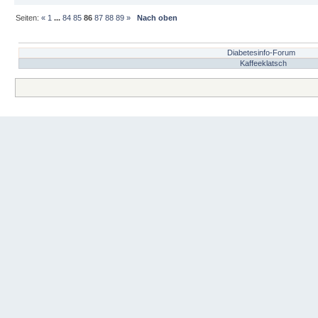
Seiten:
«
1
...
84
85
86
87
88
89
»
Nach oben
Diabetesinfo-Forum
Kaffeeklatsch