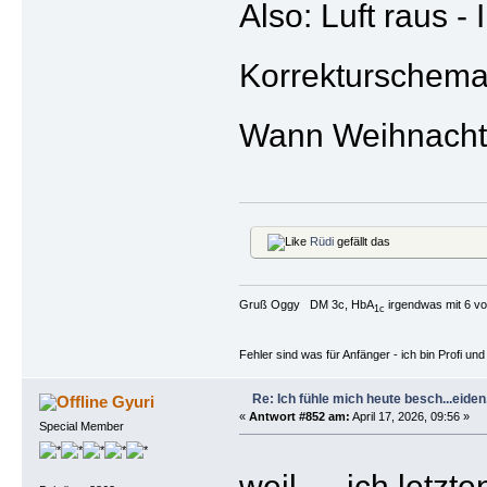
Also: Luft raus - 
Korrekturschema g
Wann Weihnacht
Rüdi
gefällt das
Gruß Oggy DM 3c, HbA
irgendwas mit 6 vo
1c
Fehler sind was für Anfänger - ich bin Profi u
Re: Ich fühle mich heute besch...eiden, 
Gyuri
«
Antwort #852 am:
April 17, 2026, 09:56 »
Special Member
weil … ich letz