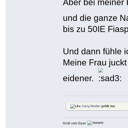
Aber bei meiner
und die ganze N
bis zu 50IE Fias
Und dann fühle i
Meine Frau juckt
eidener.
Joerg Moeller
gefällt das
Gruß vom Gyuri