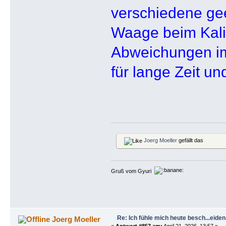
verschiedene gee
Waage beim Kalib
Abweichungen im 
für lange Zeit u
Joerg Moeller
gefällt das
Gruß vom Gyuri
Re: Ich fühle mich heute besch...eiden, 
Joerg Moeller
«
Antwort #857 am:
April 21, 2026, 13:57 »