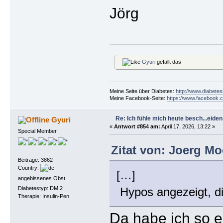
Jörg
Gyuri
gefällt das
Meine Seite über Diabetes:
http://www.diabetes
Meine Facebook-Seite:
https://www.facebook.c
Re: Ich fühle mich heute besch...eiden, 
Gyuri
«
Antwort #854 am:
April 17, 2026, 13:22 »
Special Member
Zitat von: Joerg Moe
Beiträge: 3862
Country:
[…]
angebissenes Obst
Diabetestyp: DM 2
Hypos angezeigt, die
Therapie: Insulin-Pen
Da habe ich so e