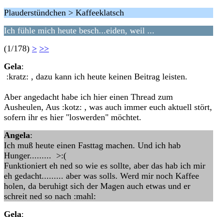
Plauderstündchen > Kaffeeklatsch
Ich fühle mich heute besch...eiden, weil ...
(1/178)
>
>>
Gela
:
:kratz: , dazu kann ich heute keinen Beitrag leisten.
Aber angedacht habe ich hier einen Thread zum
Ausheulen, Aus :kotz: , was auch immer euch aktuell stört,
sofern ihr es hier "loswerden" möchtet.
Angela
:
Ich muß heute einen Fasttag machen. Und ich hab
Hunger......... >:(
Funktioniert eh ned so wie es sollte, aber das hab ich mir
eh gedacht......... aber was solls. Werd mir noch Kaffee
holen, da beruhigt sich der Magen auch etwas und er
schreit ned so nach :mahl:
Gela
: