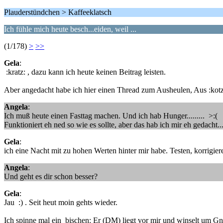
Plauderstündchen > Kaffeeklatsch
Ich fühle mich heute besch...eiden, weil ...
(1/178)
>
>>
Gela
:
:kratz: , dazu kann ich heute keinen Beitrag leisten.
Aber angedacht habe ich hier einen Thread zum Ausheulen, Aus :kotz: 
Angela
:
Ich muß heute einen Fasttag machen. Und ich hab Hunger......... >:(
Funktioniert eh ned so wie es sollte, aber das hab ich mir eh gedacht.
Gela
:
ich eine Nacht mit zu hohen Werten hinter mir habe. Testen, korrigiere
Angela
:
Und geht es dir schon besser?
Gela
:
Jau :) . Seit heut moin gehts wieder.
Ich spinne mal ein bischen: Er (DM) liegt vor mir und winselt um G