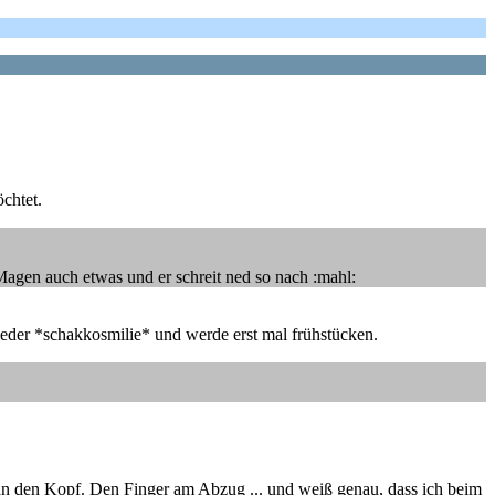
chtet.
r Magen auch etwas und er schreit ned so nach :mahl:
 wieder *schakkosmilie* und werde erst mal frühstücken.
 an den Kopf. Den Finger am Abzug ... und weiß genau, dass ich beim