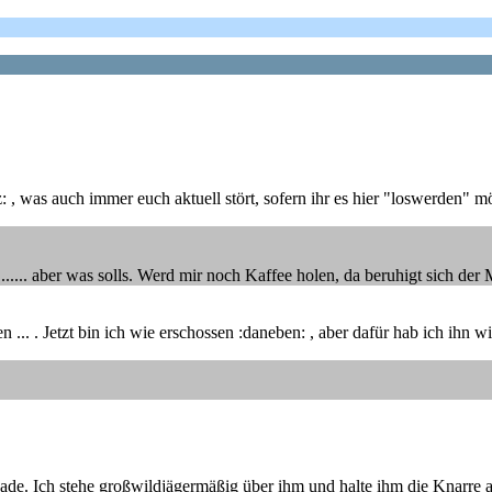
, was auch immer euch aktuell stört, sofern ihr es hier "loswerden" mö
........ aber was solls. Werd mir noch Kaffee holen, da beruhigt sich de
n ... . Jetzt bin ich wie erschossen :daneben: , aber dafür hab ich ihn
nade. Ich stehe großwildjägermäßig über ihm und halte ihm die Knarre