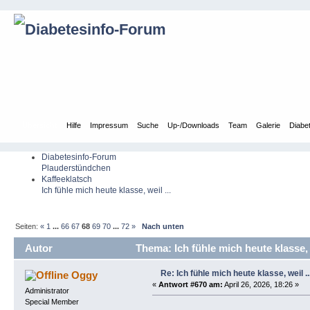
Übersicht
Hilfe
Impressum
Suche
Up-/Downloads
Team
Galerie
Diabe
Diabetesinfo-Forum
Plauderstündchen
Kaffeeklatsch
Ich fühle mich heute klasse, weil ...
Seiten:
«
1
...
66
67
68
69
70
...
72
»
Nach unten
Autor
Thema: Ich fühle mich heute klasse, 
Re: Ich fühle mich heute klasse, weil ..
Oggy
«
Antwort #670 am:
April 26, 2026, 18:26 »
Administrator
Special Member