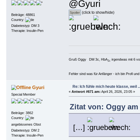
@Gyuri
(click to show/hide)
Beiträge: 48861
Country:
Diabetestyp: DM 3
Therapie: Insulin-Pen
Gruß Oggy DM 3c, HbA
irgendwas mit 6 vo
1c
Fehler sind was für Anfänger - ich bin Profi u
Re: Ich fühle mich heute klasse, weil ..
Gyuri
«
Antwort #671 am:
April 26, 2026, 23:05 »
Special Member
Zitat von: Oggy am 
Beiträge: 3862
Country:
angebissenes Obst
[…]
Diabetestyp: DM 2
Therapie: Insulin-Pen