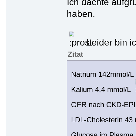
Ich dachte aufgr
haben.
Leider bin i
Zitat
Natrium 142mmol/
Kalium 4,4 mmol/L
GFR nach CKD-EPI
LDL-Cholesterin 4
Glucose im Plasma