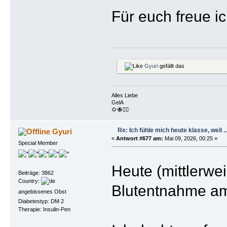
Für euch freue i
Gyuri
gefällt das
Alles Liebe
GelA
🌻🐝🏴‍☠️
Re: Ich fühle mich heute klasse, weil ..
Gyuri
«
Antwort #677 am:
Mai 09, 2026, 00:25 »
Special Member
Heute (mittlerw
Beiträge: 3862
Country:
Blutentnahme am
angebissenes Obst
Diabetestyp: DM 2
Therapie: Insulin-Pen