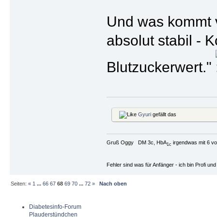
Und was kommt vo
absolut stabil -
Blutzuckerwert."
Gyuri
gefällt das
Gruß Oggy DM 3c, HbA
irgendwas mit 6 vo
1c
Fehler sind was für Anfänger - ich bin Profi u
Seiten:
«
1
...
66
67
68
69
70
...
72
»
Nach oben
Diabetesinfo-Forum
Plauderstündchen