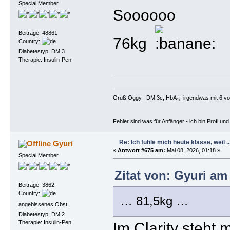
Special Member
Soooooo
Beiträge: 48861
76kg
Country:
Diabetestyp: DM 3
Therapie: Insulin-Pen
Gruß Oggy DM 3c, HbA
irgendwas mit 6 vo
1c
Fehler sind was für Anfänger - ich bin Profi u
Re: Ich fühle mich heute klasse, weil ..
Gyuri
«
Antwort #675 am:
Mai 08, 2026, 01:18 »
Special Member
Zitat von: Gyuri am 
Beiträge: 3862
Country:
… 81,5kg …
angebissenes Obst
Diabetestyp: DM 2
Im Clarity steht
Therapie: Insulin-Pen