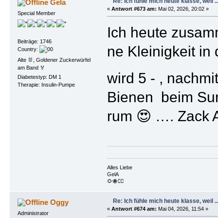
Re: Ich fühle mich heute klasse, weil ..
Gela
«
Antwort #673 am:
Mai 02, 2026, 20:02 »
Special Member
Ich heute zusam
Beiträge: 1746
ne Kleinigkeit i
Country:
Alte 🐰, Goldener Zuckerwürfel
am Band 🏅
wird 5 - , nachm
Diabetestyp: DM 1
Therapie: Insulin-Pumpe
Bienen beim Sum
rum 😍 …. Zack 
Alles Liebe
GelA
🌻🐝🏴‍☠️
Re: Ich fühle mich heute klasse, weil ..
Oggy
«
Antwort #674 am:
Mai 04, 2026, 11:54 »
Administrator