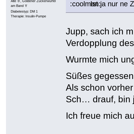
Alte 🐰, Goldener Zuckerwürfel
Ist ja nur ne 
am Band 🏅
Diabetestyp: DM 1
Therapie: Insulin-Pumpe
Jupp, sach ich m
Verdopplung des
Wurmte mich un
Süßes gegesse
Als schon vorher
Sch… drauf, bin j
Ich freue mich 