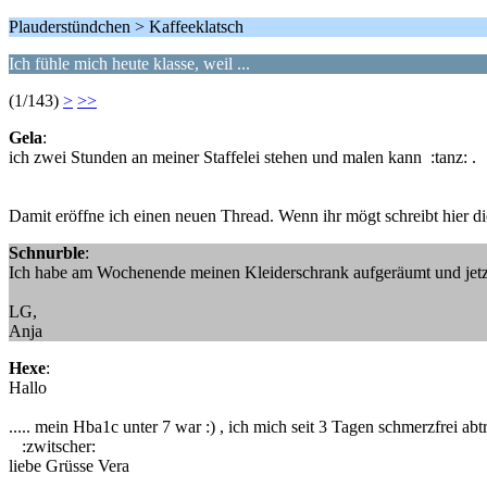
Plauderstündchen > Kaffeeklatsch
Ich fühle mich heute klasse, weil ...
(1/143)
>
>>
Gela
:
ich zwei Stunden an meiner Staffelei stehen und malen kann :tanz: .
Damit eröffne ich einen neuen Thread. Wenn ihr mögt schreibt hier die
Schnurble
:
Ich habe am Wochenende meinen Kleiderschrank aufgeräumt und jetzt i
LG,
Anja
Hexe
:
Hallo
..... mein Hba1c unter 7 war :) , ich mich seit 3 Tagen schmerzfrei a
:zwitscher:
liebe Grüsse Vera