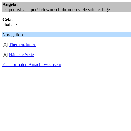
Angela
:
:super: ist ja super! Ich wünsch dir noch viele solche Tage.
Gela
:
:ballett:
Navigation
[0]
Themen-Index
[#]
Nächste Seite
Zur normalen Ansicht wechseln