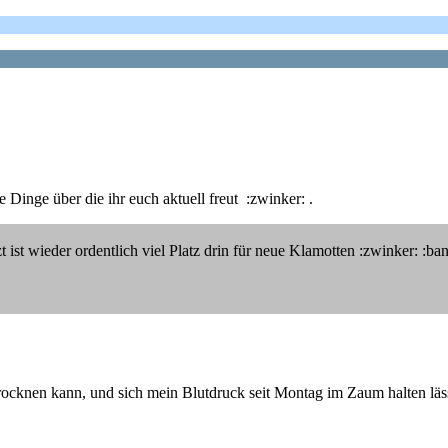
 Dinge über die ihr euch aktuell freut :zwinker: .
st wieder ordentlich viel Platz drin für neue Klamotten :zwinker: :ba
btrocknen kann, und sich mein Blutdruck seit Montag im Zaum halten läs