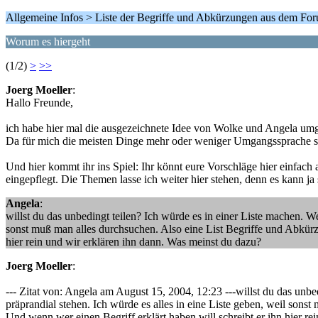
Allgemeine Infos > Liste der Begriffe und Abkürzungen aus dem Fo
Worum es hiergeht
(1/2)
>
>>
Joerg Moeller
:
Hallo Freunde,
ich habe hier mal die ausgezeichnete Idee von Wolke und Angela umge
Da für mich die meisten Dinge mehr oder weniger Umgangssprache si
Und hier kommt ihr ins Spiel: Ihr könnt eure Vorschläge hier einfac
eingepflegt. Die Themen lasse ich weiter hier stehen, denn es kann ja
Angela
:
willst du das unbedingt teilen? Ich würde es in einer Liste machen. W
sonst muß man alles durchsuchen. Also eine List Begriffe und Abkürz
hier rein und wir erklären ihn dann. Was meinst du dazu?
Joerg Moeller
:
--- Zitat von: Angela am August 15, 2004, 12:23 ---willst du das unbe
präprandial stehen. Ich würde es alles in eine Liste geben, weil son
Und wenn wer einen Begriff erklärt haben will schreibt er ihn hier r