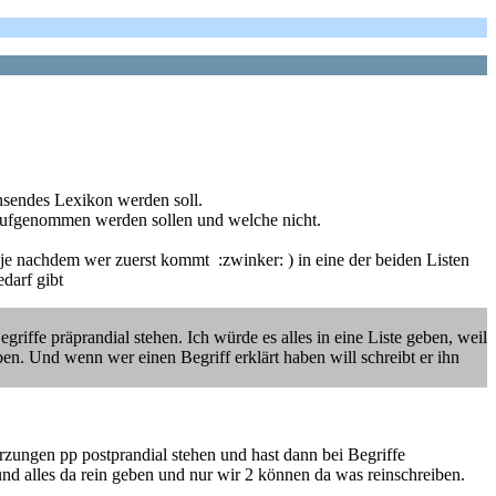
chsendes Lexikon werden soll.
 aufgenommen werden sollen und welche nicht.
je nachdem wer zuerst kommt :zwinker: ) in eine der beiden Listen
darf gibt
riffe präprandial stehen. Ich würde es alles in eine Liste geben, weil
en. Und wenn wer einen Begriff erklärt haben will schreibt er ihn
ürzungen pp postprandial stehen und hast dann bei Begriffe
und alles da rein geben und nur wir 2 können da was reinschreiben.