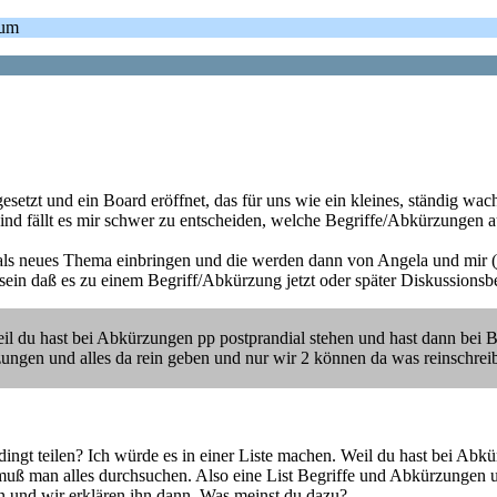
rum
setzt und ein Board eröffnet, das für uns wie ein kleines, ständig wa
nd fällt es mir schwer zu entscheiden, welche Begriffe/Abkürzungen
h als neues Thema einbringen und die werden dann von Angela und mir (
 sein daß es zu einem Begriff/Abkürzung jetzt oder später Diskussionsbe
eil du hast bei Abkürzungen pp postprandial stehen und hast dann bei Beg
ungen und alles da rein geben und nur wir 2 können da was reinschreib
dingt teilen? Ich würde es in einer Liste machen. Weil du hast bei Abk
st muß man alles durchsuchen. Also eine List Begriffe und Abkürzungen 
ein und wir erklären ihn dann. Was meinst du dazu?