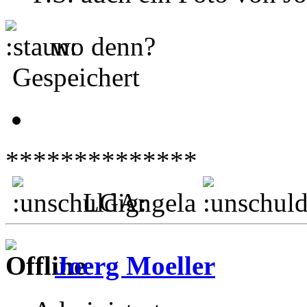
wo denn?
Gespeichert
**************
LGAngela
Joerg Moeller