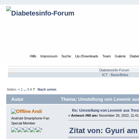
Übersicht
Hilfe
Impressum
Suche
Up-/Downloads
Team
Galerie
Diabe
Diabetesinfo-Forum
ICT - Basis/Bolus
Seiten:
«
1
...
5
6
7
Nach unten
Autor
Thema: Umstellung von Levemir aus
Re: Umstellung von Levemir aus Tres
Andi
«
Antwort #60 am:
November 26, 2022, 11:41
Android-Smartphone-Fan
Special Member
Zitat von: Gyuri am