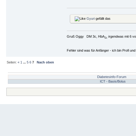
Gyuri
gefällt das
Gruß Oggy DM 3c, HbA
irgendwas mit 6 vo
1c
Fehler sind was für Anfänger - ich bin Profi u
Seiten:
«
1
...
5
6
7
Nach oben
Diabetesinfo-Forum
ICT - Basis/Bolus