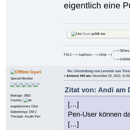
eigentlich eine P
Gyuri
gefällt das
. ,---> SiDiary ==> Berich
FSL3 ---> JugGluco ---> xDrip ---{
`---> GARMIN Fenix6PRO ==>
Re: Umstellung von Levemir aus Tres
Gyuri
«
Antwort #64 am:
Dezember 02, 2022, 11:00
Special Member
Zitat von: Andi am 
Beiträge: 3862
Country:
[…]
angebissenes Obst
Diabetestyp: DM 2
Pen-User können das
Therapie: Insulin-Pen
[…]