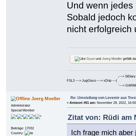
Und wenn jedes m
Sobald jedoch ko
nicht erfolgreich
Gyuri
und
Joerg Moeller
gefällt d
. ,---> SiDiary ==> Berich
FSL3 ---> JugGluco ---> xDrip ---{
`---> GARMIN Fenix6PRO ==>
Re: Umstellung von Levemir aus Tres
Joerg Moeller
«
Antwort #61 am:
November 28, 2022, 16:00
Administrator
Special Member
Zitat von: Rüdi am 
Beiträge: 17032
Ich frage mich aber 
Country: