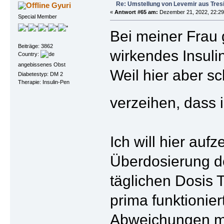
Re: Umstellung von Levemir aus Tres
Gyuri
«
Antwort #65 am:
Dezember 21, 2022, 22:29
Special Member
Bei meiner Frau 
Beiträge: 3862
wirkendes Insulin
Country:
angebissenes Obst
Weil hier aber s
Diabetestyp: DM 2
Therapie: Insulin-Pen
verzeihen, dass 
Ich will hier au
Überdosierung d
täglichen Dosis 
prima funktionie
Abweichungen mit