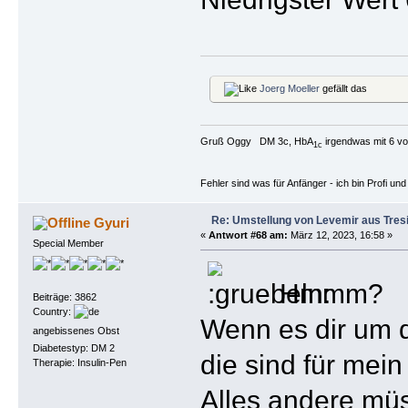
Joerg Moeller
gefällt das
Gruß Oggy DM 3c, HbA
irgendwas mit 6 vo
1c
Fehler sind was für Anfänger - ich bin Profi u
Re: Umstellung von Levemir aus Tres
Gyuri
«
Antwort #68 am:
März 12, 2023, 16:58 »
Special Member
Hmmm?
Beiträge: 3862
Country:
Wenn es dir um 
angebissenes Obst
Diabetestyp: DM 2
die sind für mein
Therapie: Insulin-Pen
Alles andere müs