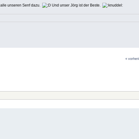
 alle unseren Senf dazu.
Und unser Jörg ist der Beste.
« vorher