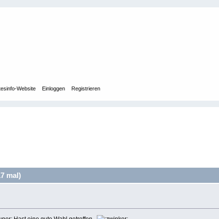
tesinfo-Website
Einloggen
Registrieren
7 mal)
Hast eine gute Wahl getroffen.