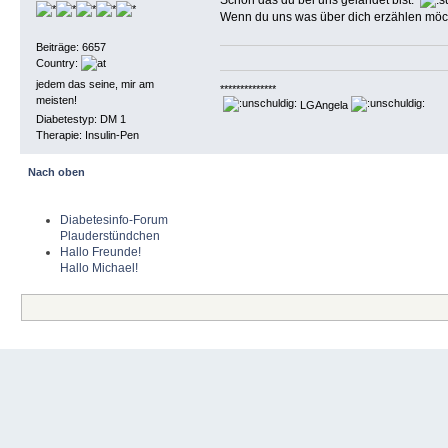
Wenn du uns was über dich erzählen möch
Beiträge: 6657
Country:
jedem das seine, mir am
**************
meisten!
LGAngela
Diabetestyp: DM 1
Therapie: Insulin-Pen
Nach oben
Diabetesinfo-Forum
Plauderstündchen
Hallo Freunde!
Hallo Michael!