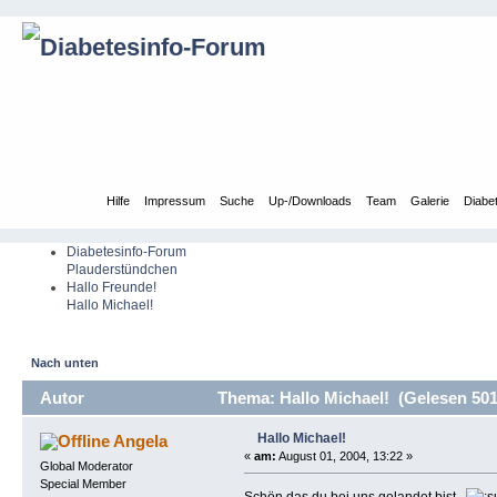
Übersicht
Hilfe
Impressum
Suche
Up-/Downloads
Team
Galerie
Diabe
Diabetesinfo-Forum
Plauderstündchen
Hallo Freunde!
Hallo Michael!
Nach unten
Autor
Thema: Hallo Michael! (Gelesen 501
Hallo Michael!
Angela
«
am:
August 01, 2004, 13:22 »
Global Moderator
Special Member
Schön das du bei uns gelandet bist.