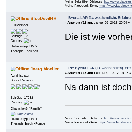
Meine Seite über Diabetes:
http://www.diabetes
Meine Facebook-Seite:
https://www.facebook.c
Byetta LAR (1x wöchentlich). Erfahru
BlueDevilHH
«
Antwort #12 am:
Januar 31, 2012, 23:58 »
Full Member
Die ist wie vorher
Beiträge: 129
Country:
Diabetestyp: DM 2
Therapie: Tabletten
Re: Byetta LAR (1x wöchentlich). Erf
Joerg Moeller
«
Antwort #13 am:
Februar 01, 2012, 09:18 »
Administrator
Special Member
Na dann ist doch 
Beiträge: 17032
Country:
Ohana heißt "Familie"...
Meine Seite über Diabetes:
http://www.diabetes
Diabetestyp: DM 1
Meine Facebook-Seite:
https://www.facebook.c
Therapie: Insulin-Pumpe