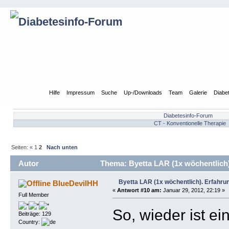
Übersicht
Hilfe
Impressum
Suche
Up-/Downloads
Team
Galerie
Diabe
Diabetesinfo-Forum
CT - Konventionelle Therapie
Seiten:
«
1
2
Nach unten
Autor
Thema: Byetta LAR (1x wöchentlich)
Byetta LAR (1x wöchentlich). Erfahru
BlueDevilHH
«
Antwort #10 am:
Januar 29, 2012, 22:19 »
Full Member
So, wieder ist 
Beiträge: 129
Country: