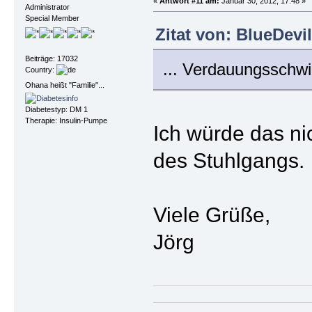
«
Antwort #11 am:
Januar 30, 2012, 17:48 »
Administrator
Special Member
Zitat von: BlueDevi
Beiträge: 17032
... Verdauungsschwie
Country:
Ohana heißt "Familie"...
Diabetestyp: DM 1
Therapie: Insulin-Pumpe
Ich würde das ni
des Stuhlgangs.
Viele Grüße,
Jörg