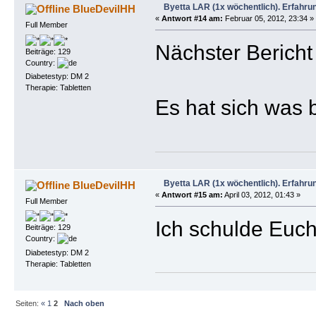
Byetta LAR (1x wöchentlich). Erfahru
BlueDevilHH
«
Antwort #14 am:
Februar 05, 2012, 23:34 »
Full Member
Nächster Bericht
Beiträge: 129
Country:
Diabetestyp: DM 2
Therapie: Tabletten
Es hat sich was 
Byetta LAR (1x wöchentlich). Erfahru
BlueDevilHH
«
Antwort #15 am:
April 03, 2012, 01:43 »
Full Member
Ich schulde Euch
Beiträge: 129
Country:
Diabetestyp: DM 2
Therapie: Tabletten
Seiten:
«
1
2
Nach oben