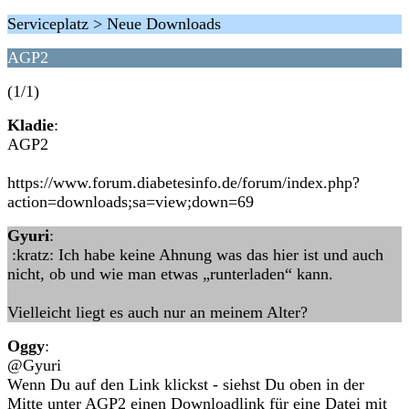
Serviceplatz > Neue Downloads
AGP2
(1/1)
Kladie
:
AGP2
https://www.forum.diabetesinfo.de/forum/index.php?
action=downloads;sa=view;down=69
Gyuri
:
:kratz: Ich habe keine Ahnung was das hier ist und auch
nicht, ob und wie man etwas „runterladen“ kann.
Vielleicht liegt es auch nur an meinem Alter?
Oggy
:
@Gyuri
Wenn Du auf den Link klickst - siehst Du oben in der
Mitte unter AGP2 einen Downloadlink für eine Datei mit