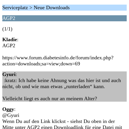
Serviceplatz > Neue Downloads
AGP2
(1/1)
Kladie
:
AGP2
https://www.forum.diabetesinfo.de/forum/index.php?
action=downloads;sa=view;down=69
Gyuri
:
:kratz: Ich habe keine Ahnung was das hier ist und auch
nicht, ob und wie man etwas „runterladen“ kann.
Vielleicht liegt es auch nur an meinem Alter?
Oggy
:
@Gyuri
Wenn Du auf den Link klickst - siehst Du oben in der
Mitte unter AGP2 einen Downloadlink für eine Datei mit