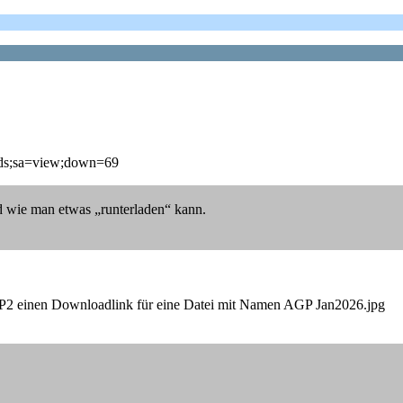
ads;sa=view;down=69
nd wie man etwas „runterladen“ kann.
AGP2 einen Downloadlink für eine Datei mit Namen AGP Jan2026.jpg