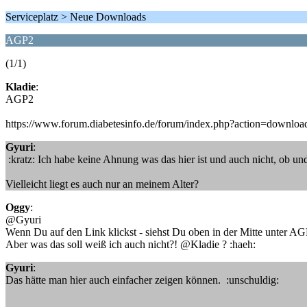
Serviceplatz > Neue Downloads
AGP2
(1/1)
Kladie
:
AGP2
https://www.forum.diabetesinfo.de/forum/index.php?action=downlo
Gyuri
:
:kratz: Ich habe keine Ahnung was das hier ist und auch nicht, ob u
Vielleicht liegt es auch nur an meinem Alter?
Oggy
:
@Gyuri
Wenn Du auf den Link klickst - siehst Du oben in der Mitte unter 
Aber was das soll weiß ich auch nicht?! @Kladie ? :haeh:
Gyuri
:
Das hätte man hier auch einfacher zeigen können. :unschuldig: