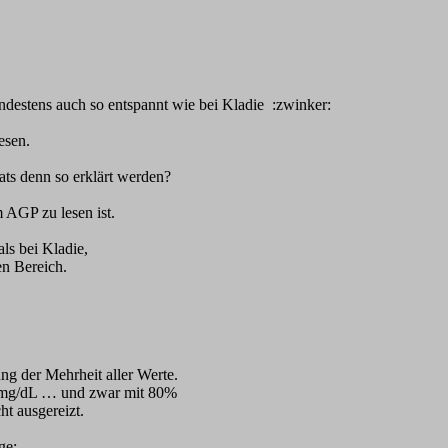
indestens auch so entspannt wie bei Kladie :zwinker:
esen.
ats denn so erklärt werden?
m AGP zu lesen ist.
ls bei Kladie,
n Bereich.
ng der Mehrheit aller Werte.
0mg/dL … und zwar mit 80%
t ausgereizt.
ge: