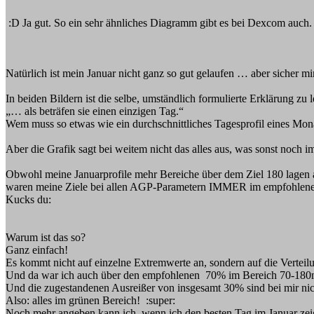
:D Ja gut. So ein sehr ähnliches Diagramm gibt es bei Dexcom auch.
Natürlich ist mein Januar nicht ganz so gut gelaufen … aber sicher m
In beiden Bildern ist die selbe, umständlich formulierte Erklärung zu l
„… als beträfen sie einen einzigen Tag.“
Wem muss so etwas wie ein durchschnittliches Tagesprofil eines Mon
Aber die Grafik sagt bei weitem nicht das alles aus, was sonst noch i
Obwohl meine Januarprofile mehr Bereiche über dem Ziel 180 lagen a
waren meine Ziele bei allen AGP-Parametern IMMER im empfohlene
Kucks du:
Warum ist das so?
Ganz einfach!
Es kommt nicht auf einzelne Extremwerte an, sondern auf die Verteilu
Und da war ich auch über den empfohlenen 70% im Bereich 70-18
Und die zugestandenen Ausreißer von insgesamt 30% sind bei mir nich
Also: alles im grünen Bereich! :super:
Noch mehr angeben kann ich, wenn ich den besten Tag im Januar zei