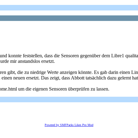
 und konnte feststellen, dass die Sensoren gegenüber dem Libre1 qualit
urde mir anstandslos ersetzt.
oren gibt, die zu niedrige Werte anzeigen könnte. Es gab darin einen L
 einen neuen ersetzt. Das zeigt, dass Abbott tatsächlich dazu gelernt ha
home.html um die eigenen Sensoren überprüfen zu lassen.
Powered by SMFPacks Likes Pro Mod