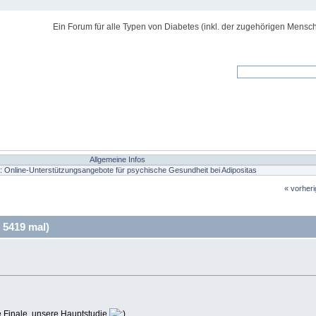
Ein Forum für alle Typen von Diabetes (inkl. der zugehörigen Mensch
Allgemeine Infos
e: Online-Unterstützungsangebote für psychische Gesundheit bei Adipositas
« vorher
 5419 mal)
oße Finale, unsere Hauptstudie