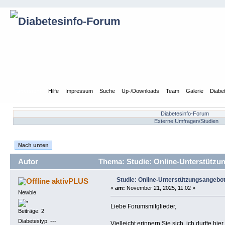
Übersicht
Hilfe
Impressum
Suche
Up-/Downloads
Team
Galerie
Diabe
Diabetesinfo-Forum
Externe Umfragen/Studien
Nach unten
Autor
Thema: Studie: Online-Unterstützun
Studie: Online-Unterstützungsangebot
aktivPLUS
«
am:
November 21, 2025, 11:02 »
Newbie
Liebe Forumsmitglieder,
Beiträge: 2
Diabetestyp: ---
Vielleicht erinnern Sie sich, ich durfte hi