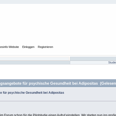
tesinfo-Website
Einloggen
Registrieren
Studi
gsangebote für psychische Gesundheit bei Adipositas (Gelesen
e für psychische Gesundheit bei Adipositas
er im Forum schon für die Pilotstudie einen Aufruf einstellen. Wir starten nun ins gr