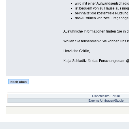
wird mit einer Aufwandsentschädig
ist bequem von zu Hause aus mögl
beinhaltet die kostenfreie Nutzun
das Ausfüllen von zwei Frageböge
Ausführliche Informationen finden Sie in 
Wollen Sie teilnehmen? Sie können uns Ih
Herzliche Grüße,
Katja Schladitz für das Forschungsteam 
Nach oben
Diabetesinfo-Forum
Externe Umfragen/Studien