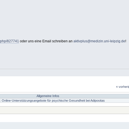
x.php/827741
oder uns eine Email schreiben an
aktivplus@medizin.uni-leipzig.de
!
« vorher
Allgemeine Infos
e: Online-Unterstützungsangebote für psychische Gesundheit bei Adipositas