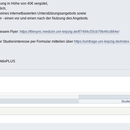
ung in Höhe von 40€ vergütet,
ich,
g eines internetbasierten Unterstützungsangebots sowie
n - einen vor und einen nach der Nutzung des Angebots.
diesem Flyer:
https://filesync.medizin.uni-leipzig.de/f/7494c55cb79b4fcc884e/
r Studieninteresse per Formular mitteilen über
https://umfrage.uni-leipzig.de/inde
@ktivPLUS
Studi