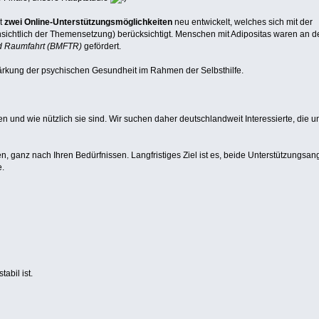
t
zwei Online-Unterstützungsmöglichkeiten
neu entwickelt, welches sich mit der
nsichtlich der Themensetzung) berücksichtigt. Menschen mit Adipositas waren an d
nd Raumfahrt (BMFTR)
gefördert.
tärkung der psychischen Gesundheit im Rahmen der Selbsthilfe.
nd wie nützlich sie sind. Wir suchen daher deutschlandweit Interessierte, die u
, ganz nach Ihren Bedürfnissen. Langfristiges Ziel ist es, beide Unterstützungsa
e.
bil ist.