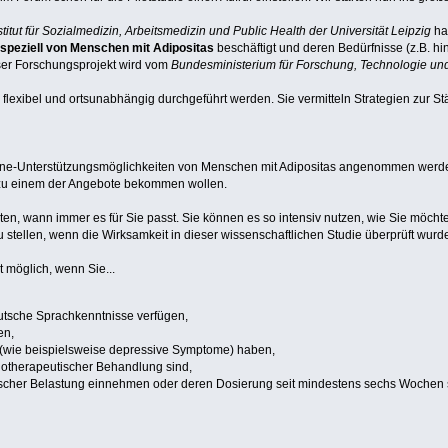
stitut für Sozialmedizin, Arbeitsmedizin und Public Health der Universität Leipzig
ha
speziell von Menschen mit Adipositas
beschäftigt und deren Bedürfnisse (z.B. hi
ser Forschungsprojekt wird vom
Bundesministerium für Forschung, Technologie u
flexibel und ortsunabhängig durchgeführt werden. Sie vermitteln Strategien zur S
ine-Unterstützungsmöglichkeiten von Menschen mit Adipositas angenommen werden u
zu einem der Angebote bekommen wollen.
n, wann immer es für Sie passt. Sie können es so intensiv nutzen, wie Sie möchten
u stellen, wenn die Wirksamkeit in dieser wissenschaftlichen Studie überprüft wurd
 möglich, wenn Sie...
utsche Sprachkenntnisse verfügen,
en,
(wie beispielsweise depressive Symptome) haben,
chotherapeutischer Behandlung sind,
her Belastung einnehmen oder deren Dosierung seit mindestens sechs Wochen sta