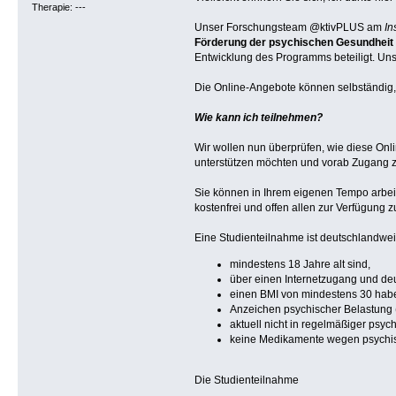
Therapie: ---
Unser Forschungsteam @ktivPLUS am
In
Förderung der psychischen Gesundheit 
Entwicklung des Programms beteiligt. Un
Die Online-Angebote können selbständig, 
Wie kann ich teilnehmen?
Wir wollen nun überprüfen, wie diese Onl
unterstützen möchten und vorab Zugang 
Sie können in Ihrem eigenen Tempo arbeite
kostenfrei und offen allen zur Verfügung z
Eine Studienteilnahme ist deutschlandweit
mindestens 18 Jahre alt sind,
über einen Internetzugang und de
einen BMI von mindestens 30 hab
Anzeichen psychischer Belastung 
aktuell nicht in regelmäßiger psy
keine Medikamente wegen psychisc
Die Studienteilnahme