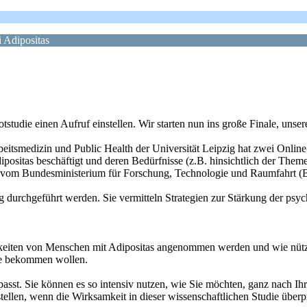
 Adipositas
lotstudie einen Aufruf einstellen. Wir starten nun ins große Finale, unser
itsmedizin und Public Health der Universität Leipzig hat zwei Online-
ositas beschäftigt und deren Bedürfnisse (z.B. hinsichtlich der Them
d vom Bundesministerium für Forschung, Technologie und Raumfahrt 
 durchgeführt werden. Sie vermitteln Strategien zur Stärkung der psy
eiten von Menschen mit Adipositas angenommen werden und wie nützlich
te bekommen wollen.
st. Sie können es so intensiv nutzen, wie Sie möchten, ganz nach Ihren
tellen, wenn die Wirksamkeit in dieser wissenschaftlichen Studie überp