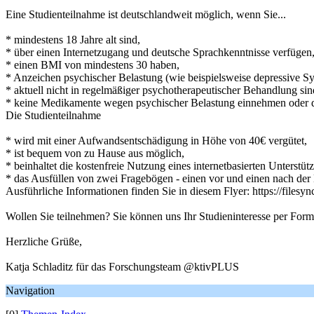
Eine Studienteilnahme ist deutschlandweit möglich, wenn Sie...
* mindestens 18 Jahre alt sind,
* über einen Internetzugang und deutsche Sprachkenntnisse verfügen
* einen BMI von mindestens 30 haben,
* Anzeichen psychischer Belastung (wie beispielsweise depressive 
* aktuell nicht in regelmäßiger psychotherapeutischer Behandlung sin
* keine Medikamente wegen psychischer Belastung einnehmen oder der
Die Studienteilnahme
* wird mit einer Aufwandsentschädigung in Höhe von 40€ vergütet,
* ist bequem von zu Hause aus möglich,
* beinhaltet die kostenfreie Nutzung eines internetbasierten Unterstü
* das Ausfüllen von zwei Fragebögen - einen vor und einen nach de
Ausführliche Informationen finden Sie in diesem Flyer: https://files
Wollen Sie teilnehmen? Sie können uns Ihr Studieninteresse per Formu
Herzliche Grüße,
Katja Schladitz für das Forschungsteam @ktivPLUS
Navigation