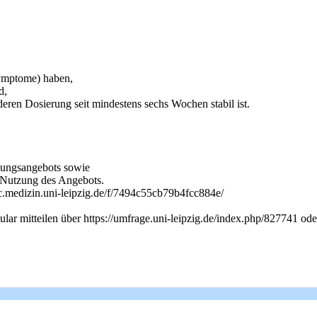
,
Symptome) haben,
d,
en Dosierung seit mindestens sechs Wochen stabil ist.
tzungsangebots sowie
r Nutzung des Angebots.
ync.medizin.uni-leipzig.de/f/7494c55cb79b4fcc884e/
lar mitteilen über https://umfrage.uni-leipzig.de/index.php/827741 od