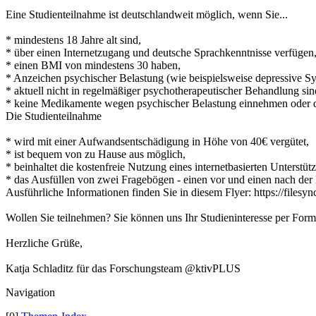
Eine Studienteilnahme ist deutschlandweit möglich, wenn Sie...
* mindestens 18 Jahre alt sind,
* über einen Internetzugang und deutsche Sprachkenntnisse verfügen
* einen BMI von mindestens 30 haben,
* Anzeichen psychischer Belastung (wie beispielsweise depressive 
* aktuell nicht in regelmäßiger psychotherapeutischer Behandlung sin
* keine Medikamente wegen psychischer Belastung einnehmen oder der
Die Studienteilnahme
* wird mit einer Aufwandsentschädigung in Höhe von 40€ vergütet,
* ist bequem von zu Hause aus möglich,
* beinhaltet die kostenfreie Nutzung eines internetbasierten Unterstü
* das Ausfüllen von zwei Fragebögen - einen vor und einen nach de
Ausführliche Informationen finden Sie in diesem Flyer: https://files
Wollen Sie teilnehmen? Sie können uns Ihr Studieninteresse per Formu
Herzliche Grüße,
Katja Schladitz für das Forschungsteam @ktivPLUS
Navigation