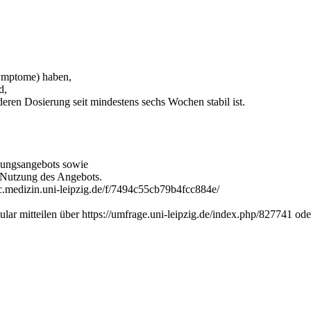
,
Symptome) haben,
d,
en Dosierung seit mindestens sechs Wochen stabil ist.
tzungsangebots sowie
r Nutzung des Angebots.
ync.medizin.uni-leipzig.de/f/7494c55cb79b4fcc884e/
lar mitteilen über https://umfrage.uni-leipzig.de/index.php/827741 od