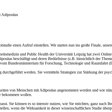
 Adipositas
lotstudie einen Aufruf einstellen. Wir starten nun ins große Finale, unser
itsmedizin und Public Health der Universität Leipzig hat zwei Online-
ositas beschäftigt und deren Bedürfnisse (z.B. hinsichtlich der Them
d vom Bundesministerium für Forschung, Technologie und Raumfahrt 
 durchgeführt werden. Sie vermitteln Strategien zur Stärkung der psy
eiten von Menschen mit Adipositas angenommen werden und wie nützlich
te bekommen wollen.
st. Sie können es so intensiv nutzen, wie Sie möchten, ganz nach Ihren
tellen, wenn die Wirksamkeit in dieser wissenschaftlichen Studie überp