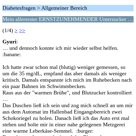
Diabetesfragen > Allgemeiner Bereich
Mein allererster ERNSTZUNEHMENDER Unterzucker …
(1/4)
>
>>
Gyuri
:
… und dennoch konnte ich mir wieder selbst helfen.
:banane:
Ich hatte zwar schon mal (blutig) weniger gemessen, so
um die 35 mg/dL, empfand das aber damals als weniger
kritisch. Damals entspannte ich mich im Ruhebecken nach
ein paar Bahnen im Schwimmbecken.
Raus aus der "warmen Brühe", und Blutzucker kontrolliert
…
Das Duschen ließ ich sein und zog mich schnell an um mir
aus dem Automat im Hallenbad Eingangsbereich zwei
Schokoriegel zu holen. Danach ließ ich das Auto erst mal
stehen und holte mir in einer nahe gelegenen Metzgerei
eine warme Leberkäse-Semmel. :burger: