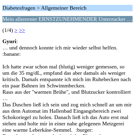
Diabetesfragen > Allgemeiner Bereich
Mein allererster ERNSTZUNEHMENDER Unterzucker …
(1/4)
>
>>
Gyuri
:
… und dennoch konnte ich mir wieder selbst helfen.
:banane:
Ich hatte zwar schon mal (blutig) weniger gemessen, so
um die 35 mg/dL, empfand das aber damals als weniger
kritisch. Damals entspannte ich mich im Ruhebecken nach
ein paar Bahnen im Schwimmbecken.
Raus aus der "warmen Brühe", und Blutzucker kontrolliert
…
Das Duschen ließ ich sein und zog mich schnell an um mir
aus dem Automat im Hallenbad Eingangsbereich zwei
Schokoriegel zu holen. Danach ließ ich das Auto erst mal
stehen und holte mir in einer nahe gelegenen Metzgerei
eine warme Leberkäse-Semmel. :burger: